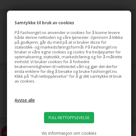
hestehale-spiral med strass,
Samtykke til bruk av cookies
gull
På Fashiongirl.no anvender vi cookies for å kunne levere
både denne nettsiden og våre tjenester. Gjennom å klikke
på godkjenn, går du med på at vi bruker disse for
statestikk- og markedsføringsformål. På Fashiongirl.no
79,00
NOK
bruker vi våre egne cookies og cookis fra tredjeparter for
optimalisering, statistikk, markedsføring og for å målrette
innhold. Vi bruker cookies for å forbedre
brukervennligheten til nettstedet vårt og gjør det derfor
enda enklere for deg å besøke og bruke Fashiongirl.no.
Klikk på "Full nettopplevelse" for å gi ditt samtykke til bruk
hestehale-spiral med strass,
av cookies.
sølv
39,00
NOK
EZ Combs elastisk hårkam,
-58%
Vis informasjon om cookies
svart