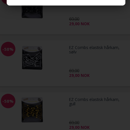
69,00
29,00
NOK
EZ Combs elastisk hårkam,
-58%
sølv
69,00
29,00
NOK
EZ Combs elastisk hårkam,
-58%
gull
69,00
29,00
NOK