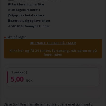
🚚 Rask levering fra 39 kr
🌸 30 dagers returrett
💳 Kjøp nå - betal senere
🛍️ Stort utvalg og lave priser
🎉 500.000+ fornøyde kunder
Ikke på lager
🚚 SNART TILBAKE PÅ LAGER
Klikk her og få 24 timers forsprang, når varen er på
lager igjen
1 pakke(r)
5,00
NOK
Disse Spin Pins hårnålene med svart perle er et uunnværlig