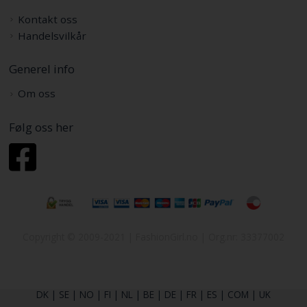
Kontakt oss
Handelsvilkår
Generel info
Om oss
Følg oss her
Copyright © 2009-2021 | FashionGirl.no | Org.nr: 33377002
DK
|
SE
|
NO
|
FI
|
NL
|
BE
|
DE
|
FR
|
ES
|
COM
|
UK