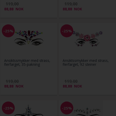
119,00
119,00
88,88
NOK
88,88
NOK
-25%
-25%
Ansiktssmykker med strass,
Ansiktssmykker med strass,
flerfarget, 35-pakning
flerfarget, 92 steiner
119,00
119,00
88,88
NOK
88,88
NOK
-25%
-25%