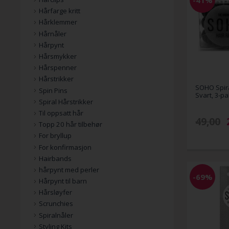
Hårfarge kritt
Hårklemmer
Hårnåler
Hårpynt
Hårsmykker
Hårspenner
Hårstrikker
SOHO Spira
Spin Pins
Svart, 3-p
Spiral Hårstrikker
Til oppsatt hår
49,00
Topp 20 hår tilbehør
For bryllup
For konfirmasjon
Hairbands
hårpynt med perler
-69%
Hårpynt til barn
Hårsløyfer
Scrunchies
Spiralnåler
Styling Kits