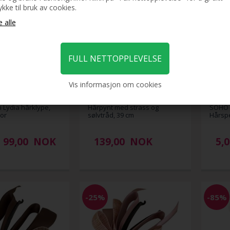
kke til bruk av cookies.
Vis informasjon om cookies
n Lydia hårklype,
Hårpynt med strass og
SOHO 
or
sølvtråd, 39 cm
Hårspe
99,00
NOK
139,00
NOK
5,
-25%
-85%