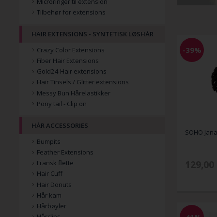
Microringer til extension
Tilbehør for extensions
HAIR EXTENSIONS - SYNTETISK LØSHÅR
-39%
Crazy Color Extensions
Fiber Hair Extensions
Gold24 Hair extensions
Hair Tinsels / Glitter extensions
Messy Bun Hårelastikker
Pony tail - Clip on
HÅR ACCESSORIES
SOHO Jana 
Bumpits
Feather Extensions
129,00
Fransk flette
Hair Cuff
Hair Donuts
Hår kam
Hårbøyler
-41%
Hårclips