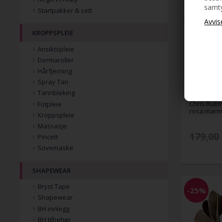
samty
Startpakker & sett
-45%
KROPPSPLEIE
Ansiktspleie
Dermaroller
Hårfjerning
Spray Tan
Tannbleking
Chris Rubi
Fotpleie
rosa marm
Kroppspleie
Massasje
179,00
Pincett
Sovemaske
SHAPEWEAR
Bryst Tape
-25%
Shapewear
BH innlegg
BH tilbehør