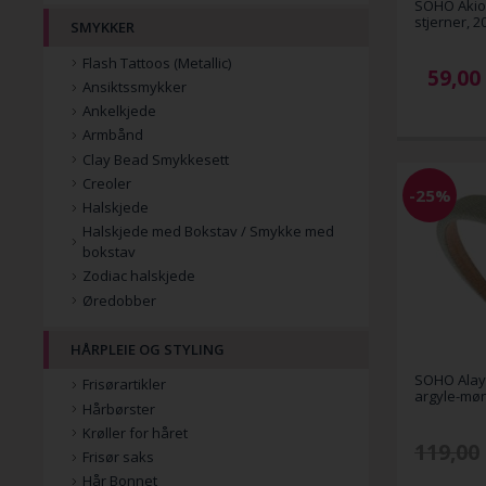
SOHO Akio
stjerner, 
SMYKKER
Flash Tattoos (Metallic)
59,00
Ansiktssmykker
Ankelkjede
Armbånd
Clay Bead Smykkesett
Creoler
-25%
Halskjede
Halskjede med Bokstav / Smykke med
bokstav
Zodiac halskjede
Øredobber
HÅRPLEIE OG STYLING
SOHO Alay
Frisørartikler
argyle-møn
Hårbørster
Krøller for håret
119,00
Frisør saks
Hår Bonnet