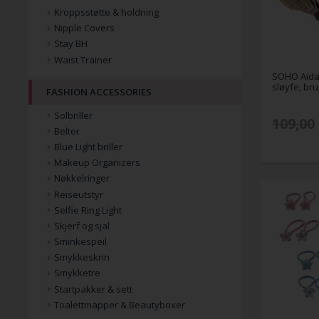
Kroppsstøtte & holdning
Nipple Covers
Stay BH
Waist Trainer
SOHO Aida
sløyfe, br
FASHION ACCESSORIES
Solbriller
109,00
Belter
Blue Light briller
Makeup Organizers
Nøkkelringer
Reiseutstyr
Selfie Ring Light
Skjerf og sjal
Sminkespeil
Smykkeskrin
Smykketre
Startpakker & sett
Toalettmapper & Beautyboxer