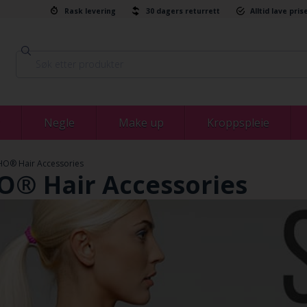
Rask levering
30 dagers returrett
Alltid lave pris
Negle
Make up
Kroppspleie
O® Hair Accessories
® Hair Accessories