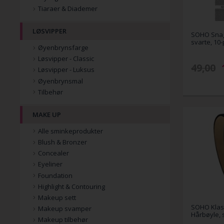
Tiaraer & Diademer
LØSVIPPER
SOHO Snag-
svarte, 10
Øyenbrynsfarge
Løsvipper - Classic
49,00
Løsvipper - Luksus
Øyenbrynsmal
Tilbehør
MAKE UP
Alle sminkeprodukter
Blush & Bronzer
Concealer
Eyeliner
Foundation
Highlight & Contouring
Makeup sett
SOHO Klass
Makeup svamper
Hårbøyle, 
Makeup tilbehør