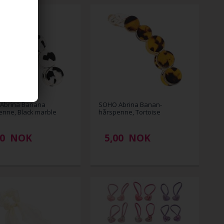
Abrina Banana
SOHO Abrina Banan-
nne, Black marble
hårspenne, Tortoise
00
NOK
5,00
NOK