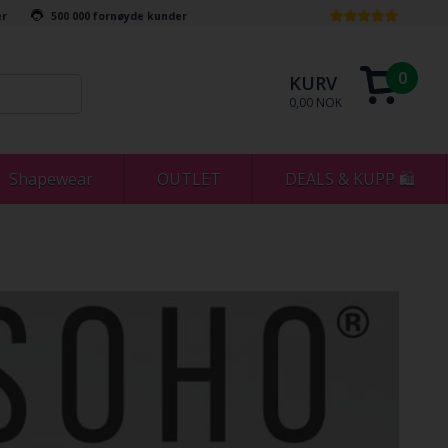
er
500 000 fornøyde kunder
0
KURV
0,00 NOK
Shapewear
OUTLET
DEALS & KUPP 🛍