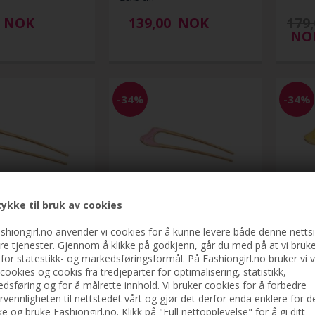
NOK
139,00
NOK
179,
NO
-34%
-34%
ykke til bruk av cookies
n Emely Fransk
Chris Rubin Emely Fransk
Chris 
dnight
Hårnål, Pink
Hårnål
shiongirl.no anvender vi cookies for å kunne levere både denne netts
re tjenester. Gjennom å klikke på godkjenn, går du med på at vi bruk
 for statestikk- og markedsføringsformål. På Fashiongirl.no bruker vi 
119,00
179,00
119,00
179,
cookies og cookis fra tredjeparter for optimalisering, statistikk,
NOK
NO
dsføring og for å målrette innhold. Vi bruker cookies for å forbedre
rvennligheten til nettstedet vårt og gjør det derfor enda enklere for d
e og bruke Fashiongirl.no. Klikk på "Full nettopplevelse" for å gi ditt