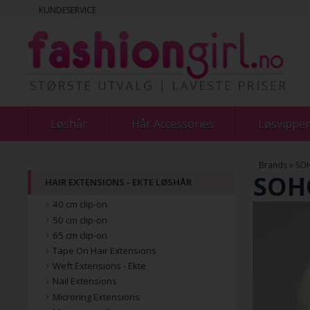
KUNDESERVICE
Løshår
Hår Accessories
Løsvipper
Brands
»
SOH
SOHO
HAIR EXTENSIONS - EKTE LØSHÅR
40 cm clip-on
50 cm clip-on
65 cm clip-on
Tape On Hair Extensions
Weft Extensions - Ekte
Nail Extensions
Microring Extensions