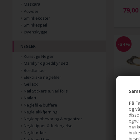
Mascara
79,00
Powder
Sminkekoster
Sminkespeil
Øyenskygge
-34%
NEGLER
Kunstige Negler
Manikyr og pedikyr sett
Bordlamper
Elektriske neglefiler
Gellack
Samt
Nail Stickers & Nail foils
Chris Rubi
Nailart
hårnål, Mi
På Fa
Neglefil & buffere
og vå
Neglelakkfjerning
disse
179,00
Negleoppbevaring & organizer
egne 
NOK
Negletipper & forlengelse
marke
bruke
Negletørker
besøk
Negleverktøy