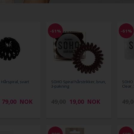
-61%
-61%
Hårspiral, svart
SOHO Spiral hårstrikker, brun,
SOHO S
3-pakning
Clear,
79,00
NOK
49,00
19,00
NOK
49,0
-80%
-69%