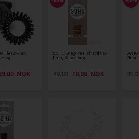
l Hårstrikker,
SOHO Snag-Free hårstrikker,
SOHO S
akning
brun, 10-pakning
Clear,
29,00
NOK
49,00
10,00
NOK
49,0