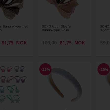
n Bananklype med
SOHO Aidan Sløyfe
SOHO 
un
Bananklype, Rosa
skjerf,
81,75
NOK
109,00
81,75
NOK
59,0
-25%
-25%