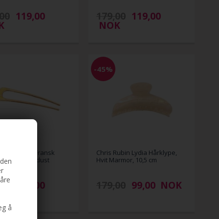
00
119,00
179,00
119,00
K
NOK
-45%
Rubin Emely Fransk
Chris Rubin Lydia Hårklype,
, Yellow Stardust
Hvit Marmor, 10,5 cm
iden
er
våre
00
119,00
179,00
99,00
NOK
K
eg å