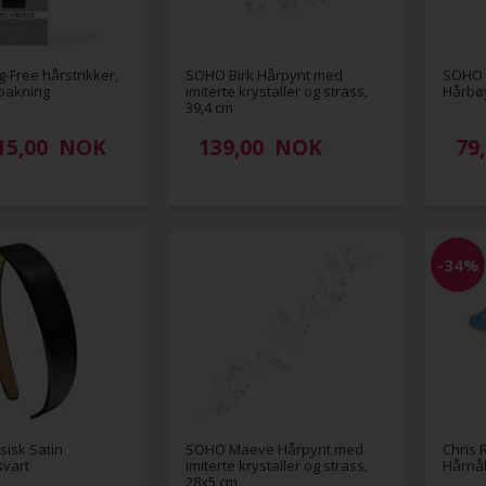
Free hårstrikker,
SOHO Birk Hårpynt med
SOHO K
-pakning
imiterte krystaller og strass,
Hårbøy
39,4 cm
15,00
NOK
139,00
NOK
79
-34%
isk Satin
SOHO Maeve Hårpynt med
Chris 
svart
imiterte krystaller og strass,
Hårnål
28x5 cm