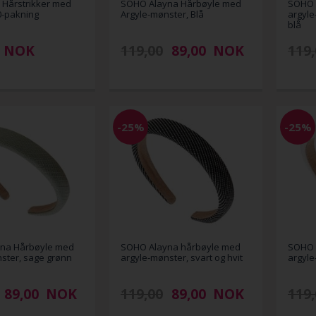
 Hårstrikker med
SOHO Alayna Hårbøyle med
SOHO 
20-pakning
Argyle-mønster, Blå
argyle
blå
NOK
119,00
89,00
NOK
119,
-25%
-25%
na Hårbøyle med
SOHO Alayna hårbøyle med
SOHO 
ster, sage grønn
argyle-mønster, svart og hvit
argyle
89,00
NOK
119,00
89,00
NOK
119,