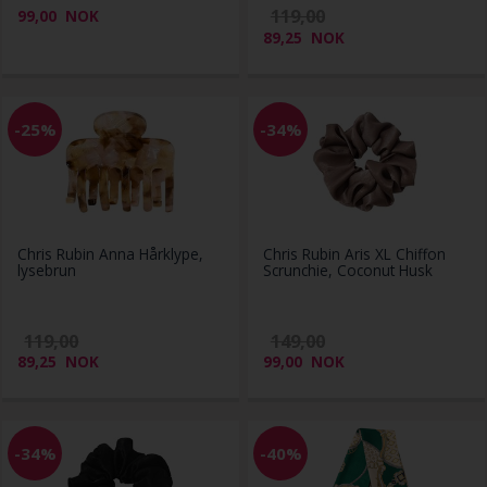
119,00
99,00
NOK
89,25
NOK
-25%
-34%
Chris Rubin Anna Hårklype,
Chris Rubin Aris XL Chiffon
lysebrun
Scrunchie, Coconut Husk
119,00
149,00
89,25
NOK
99,00
NOK
-34%
-40%