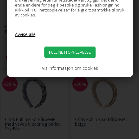
brukervennligheten til nettstedet vårt og gjør det derfor
enda enklere for deg å besøke og bruke Fashiongirl.no.
Klikk på "Full nettopplevelse" for å gi ditt samtykke til bruk
av cookies.
Chris Rubin Kiara Hårbøyle
Chris Rubin Kiara Hårbøyle,
med strass, svart
hvit
159,00
159,00
119,00
NOK
119,00
NOK
Vis informasjon om cookies
-30%
-30%
Chris Rubin Kiko Hårbøyle
Chris Rubin Kiko Hårbøyle,
med vevde kjeder og perler,
beige
Sky Blue