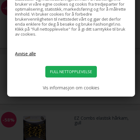
bruker vi våre egne cookies og cookis fra tredjeparter for
BLAX Hårstrikker 4 mm, flere
-45%
optimalisering, statistikk, markedsføring og for å målrette
farger, 8-pakning
innhold. Vi bruker cookies for å forbedre
brukervennligheten til nettstedet vårt og gjør det derfor
enda enklere for deg å besøke og bruke Fashiongirl.no.
Klikk på "Full nettopplevelse" for å gi ditt samtykke til bruk
89,00
av cookies.
49,00
NOK
hestehale-spiral med strass,
gull
79,00
NOK
Vis informasjon om cookies
EZ Combs elastisk hårkam,
-58%
gull