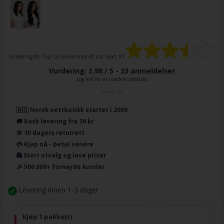
Vurdering for
Clip On Extensions 40 cm, svart #1
Vurdering: 3.98 / 5 -
23
anmeldelser
Log ind for at vurdere produkt
Varenr.
40
🇳🇴 Norsk nettbutikk startet i 2009
🚚 Rask levering fra 39 kr
🌸 30 dagers returrett
💳 Kjøp nå - betal senere
🛍️ Stort utvalg og lave priser
🎉 500.000+ fornøyde kunder
Levering innen 1-3 dager
Kjøp 1 pakke(r)