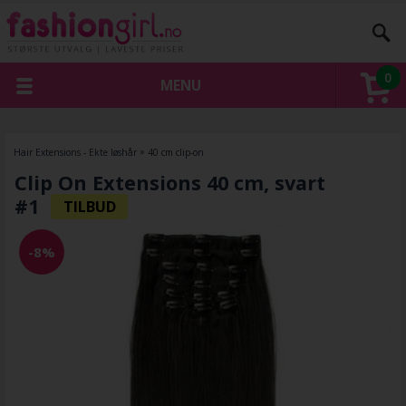
0
MENU
Hair Extensions - Ekte løshår
»
40 cm clip-on
Clip On Extensions 40 cm, svart
#1
-8%