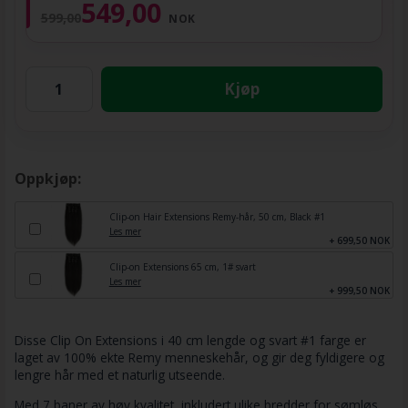
549,00
599,00
NOK
Kjøp
Oppkjøp:
Clip-on Hair Extensions Remy-hår, 50 cm, Black #1
Les mer
+ 699,50 NOK
Clip-on Extensions 65 cm, 1# svart
Les mer
+ 999,50 NOK
Disse Clip On Extensions i 40 cm lengde og svart #1 farge er
laget av 100% ekte Remy menneskehår, og gir deg fyldigere og
lengre hår med et naturlig utseende.
Med 7 baner av høy kvalitet, inkludert ulike bredder for sømløs