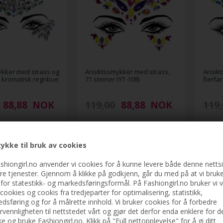
ykker med strass og
Ansiktssmykker med strass,
Ansikt
 kromatisk regnbue
71 steiner (YT-108)
flerfa
88,88
NOK
119,00
88,88
NOK
119,
ykke til bruk av cookies
-25%
-38%
shiongirl.no anvender vi cookies for å kunne levere både denne netts
re tjenester. Gjennom å klikke på godkjenn, går du med på at vi bruk
 for statestikk- og markedsføringsformål. På Fashiongirl.no bruker vi 
cookies og cookis fra tredjeparter for optimalisering, statistikk,
dsføring og for å målrette innhold. Vi bruker cookies for å forbedre
rvennligheten til nettstedet vårt og gjør det derfor enda enklere for d
e og bruke Fashiongirl.no. Klikk på "Full nettopplevelse" for å gi ditt