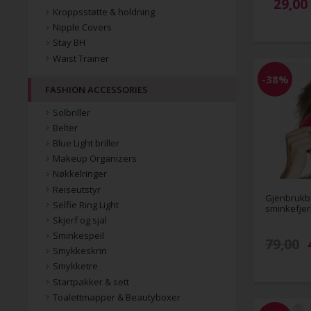
29,00
Kroppsstøtte & holdning
Nipple Covers
Stay BH
Waist Trainer
-38%
FASHION ACCESSORIES
Solbriller
Belter
Blue Light briller
Makeup Organizers
Nøkkelringer
Reiseutstyr
Gjenbrukb
Selfie Ring Light
sminkefjer
Skjerf og sjal
Sminkespeil
79,00
Smykkeskrin
Smykketre
Startpakker & sett
Toalettmapper & Beautyboxer