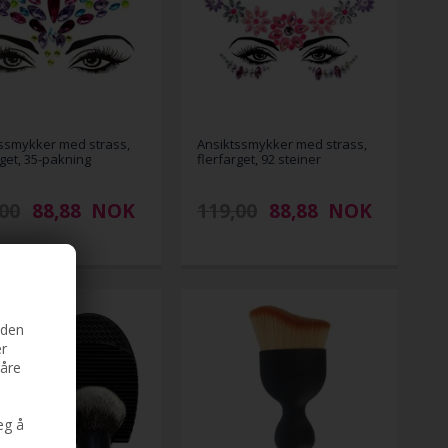
ssmykker med strass,
Ansiktssmykker med strass,
rget, 35-pakning
flerfarget, 92 steiner
00
88,88
NOK
119,00
88,88
NOK
iden
er
våre
eg å