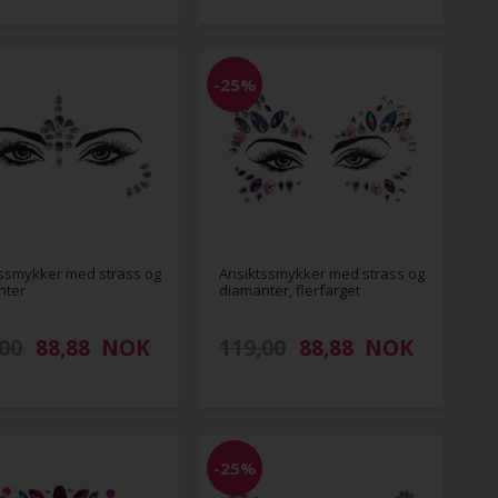
-25%
ssmykker med strass og
Ansiktssmykker med strass og
nter
diamanter, flerfarget
00
88,88
NOK
119,00
88,88
NOK
-25%