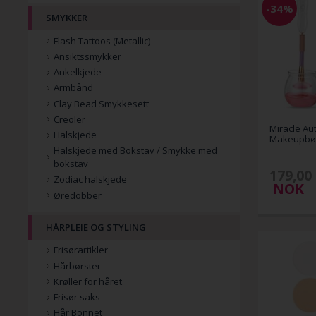
-34%
SMYKKER
Flash Tattoos (Metallic)
Ansiktssmykker
Ankelkjede
Armbånd
Clay Bead Smykkesett
Creoler
Miracle Au
Halskjede
Makeupbør
Halskjede med Bokstav / Smykke med
bokstav
179,00
Zodiac halskjede
NOK
Øredobber
HÅRPLEIE OG STYLING
Frisørartikler
Hårbørster
Krøller for håret
Frisør saks
Hår Bonnet