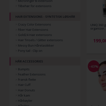
Microringer til extension
Tilbehør for extensions
HAIR EXTENSIONS - SYNTETISK LØSHÅR
Crazy Color Extensions
UNIQ 360 g
organizer, 
Fiber Hair Extensions
Gold24 Hair extensions
199,0
Hair Tinsels / Glitter extensions
Messy Bun Hårelastikker
Pony tail - Clip on
HÅR ACCESSORIES
-43%
Bumpits
Feather Extensions
Fransk flette
Hair Cuff
Hair Donuts
Hår kam
Hårbøyler
Hårclips