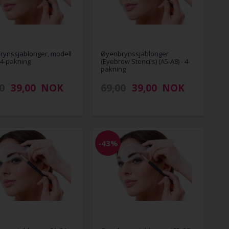
ynssjablonger, modell
Øyenbrynssjablonger
 4-pakning
(Eyebrow Stencils) (A5-A8) - 4-
pakning
0
39,00
NOK
69,00
39,00
NOK
-43%