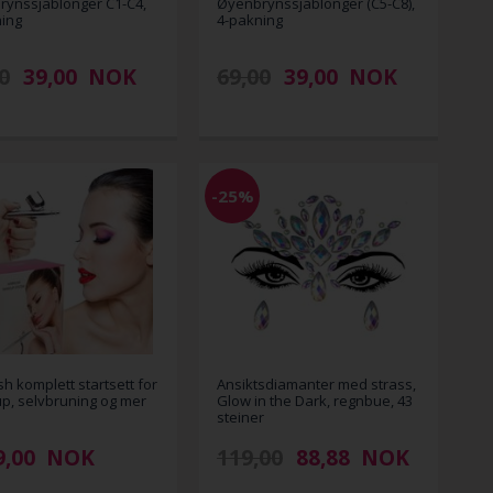
ynssjablonger C1-C4,
Øyenbrynssjablonger (C5-C8),
ing
4-pakning
0
39,00
NOK
69,00
39,00
NOK
-25%
sh komplett startsett for
Ansiktsdiamanter med strass,
, selvbruning og mer
Glow in the Dark, regnbue, 43
steiner
9,00
NOK
119,00
88,88
NOK