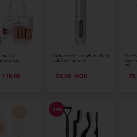
tomatisk
Parfyme refill spraybeholder i
Profes
sterenser
stål, 5 ml, for reise
sminke
stål
119,00
59,00
NOK
79
-34%