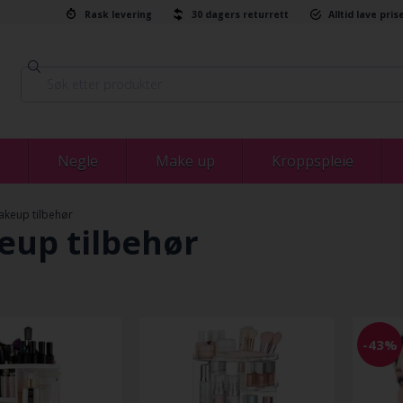
Rask levering
30 dagers returrett
Alltid lave pris
Negle
Make up
Kroppspleie
keup tilbehør
up tilbehør
-43%