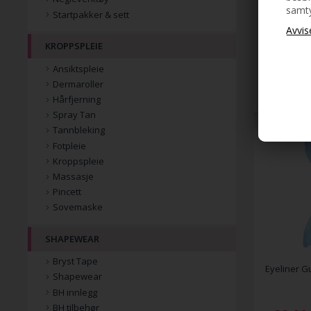
samty
Startpakker & sett
Ansiktssmy
kromatisk
KROPPSPLEIE
Ansiktspleie
119,00
Dermaroller
Hårfjerning
Spray Tan
Tannbleking
Fotpleie
Kroppspleie
Massasje
Pincett
Sovemaske
SHAPEWEAR
Bryst Tape
Eyeliner G
Shapewear
BH innlegg
BH tilbehør