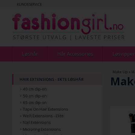
KUNDESERVICE
Løshår
Hår Accessories
Løsvipper
Make Up
»
Ma
Make
HAIR EXTENSIONS - EKTE LØSHÅR
40 cm clip-on
50 cm clip-on
65 cm clip-on
Tape On Hair Extensions
Weft Extensions - Ekte
Nail Extensions
Microring Extensions