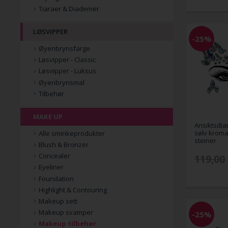
Tiaraer & Diademer
LØSVIPPER
-25%
Øyenbrynsfarge
Løsvipper - Classic
Løsvipper - Luksus
Øyenbrynsmal
Tilbehør
MAKE UP
Ansiktsdia
sølv kroma
Alle sminkeprodukter
steiner
Blush & Bronzer
Concealer
119,00
Eyeliner
Foundation
Highlight & Contouring
Makeup sett
Makeup svamper
-25%
Makeup tilbehør