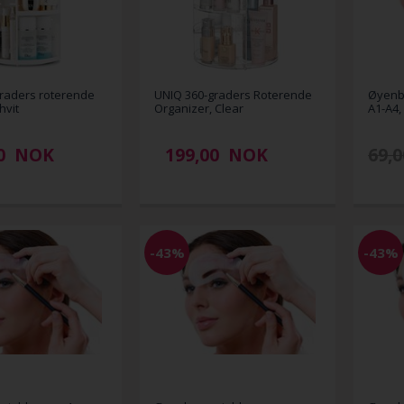
raders roterende
UNIQ 360-graders Roterende
Øyenbr
hvit
Organizer, Clear
A1-A4,
0
NOK
199,00
NOK
69,0
-43%
-43%