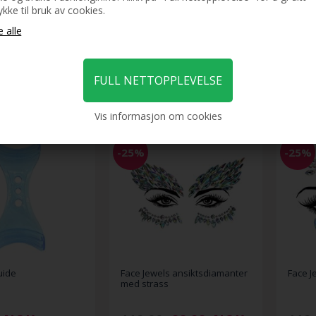
kke til bruk av cookies.
kker med strass,
Ansiktssmykker med strass,
Brushe
 regnbue
kromatisk regnbue, sett med
sminke
32 steiner
88,88
NOK
119,00
88,88
NOK
79,0
Vis informasjon om cookies
-25%
-25%
uide
Face Jewels ansiktsdiamanter
Face J
med strass