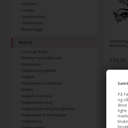
Mascara
Powder
Sminkekoster
Sminkespeil
Øyenskygge
Ansiktssm
NEGLER
diamanter,
Kunstige Negler
Manikyr og pedikyr sett
119,00
Bordlamper
Elektriske neglefiler
Gellack
Samt
Nail Stickers & Nail foils
Nailart
-25%
På Fa
Neglefil & buffere
og vå
Neglelakkfjerning
disse
Negleoppbevaring & organizer
egne 
Negletipper & forlengelse
marke
bruke
Negletørker
besøk
Negleverktøy