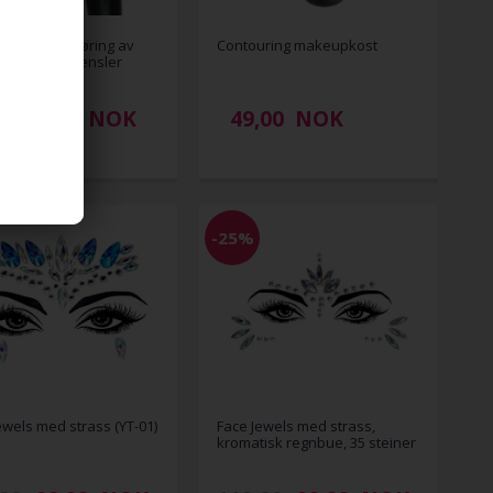
gg for rengjøring av
Contouring makeupkost
koster og pensler
0
49,00
NOK
49,00
NOK
-25%
ewels med strass (YT-01)
Face Jewels med strass,
kromatisk regnbue, 35 steiner