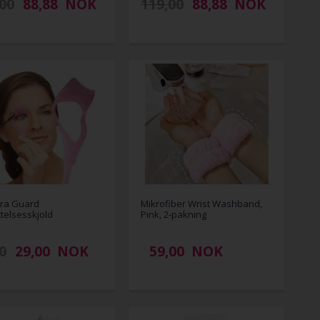
00
88,88
NOK
119,00
88,88
NOK
ra Guard
Mikrofiber Wrist Washband,
telsesskjold
Pink, 2-pakning
0
29,00
NOK
59,00
NOK