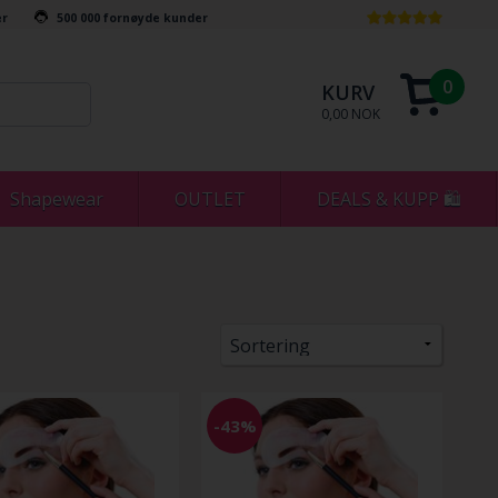
er
500 000 fornøyde kunder
0
KURV
0,00 NOK
Shapewear
OUTLET
DEALS & KUPP 🛍
-43%