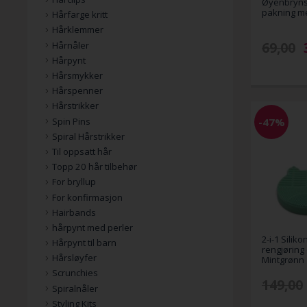
Øyenbrynss
pakning me
Hårfarge kritt
Hårklemmer
69,00
Hårnåler
Hårpynt
Hårsmykker
Hårspenner
Hårstrikker
-47%
Spin Pins
Spiral Hårstrikker
Til oppsatt hår
Topp 20 hår tilbehør
For bryllup
For konfirmasjon
Hairbands
hårpynt med perler
2-i-1 Silik
Hårpynt til barn
rengjøring
Hårsløyfer
Mintgrønn
Scrunchies
149,00
Spiralnåler
Styling Kits