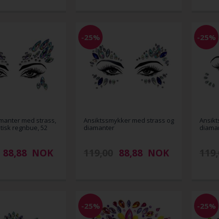
-25%
-25%
manter med strass,
Ansiktssmykker med strass og
Ansikt
tisk regnbue, 52
diamanter
diama
88,88
NOK
119,00
88,88
NOK
119,
-25%
-25%