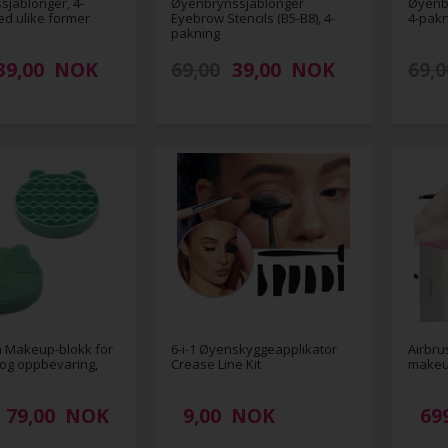
jablonger, 4-
Øyenbrynssjablonger
Øyenbr
d ulike former
Eyebrow Stencils (B5-B8), 4-
4-pakn
pakning
39,00
NOK
69,00
39,00
NOK
69,0
on Makeup-blokk for
6-i-1 Øyenskyggeapplikator
Airbru
 og oppbevaring,
Crease Line Kit
makeup
79,00
NOK
9,00
NOK
69