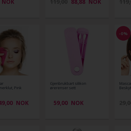
NOK
119,00
88,88
NOK
119,
-0%
ar
Gjenbrukbart silikon
Masca
nerklut, Pink
ørerenser sett
Beskyt
49,00
NOK
59,00
NOK
29,0