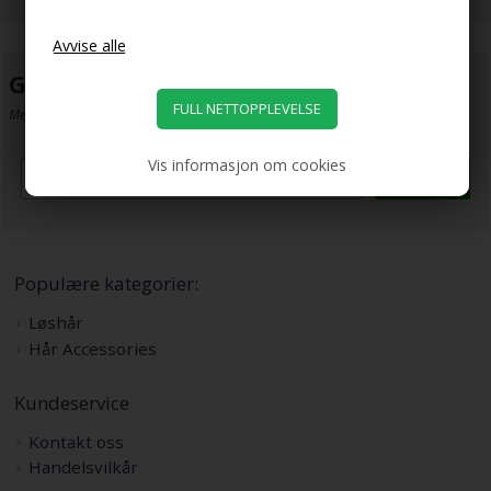
Gjør som 150.000 andre...
Meld deg på vår e-avtaler og få super gode kjøp direkte i innboksen din.
Vis informasjon om cookies
Abonner
Populære kategorier:
Løshår
Hår Accessories
Kundeservice
Kontakt oss
Handelsvilkår