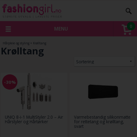
0
MENU
Hårpleie og styling
»
Krølltang
Krølltang
-30%
UNIQ 8-i-1 MultiStyler 2.0 – Air
Varmebestandig silikonmatte
Hårstyler og Hårtørker
for rettetang og krølltang,
svart