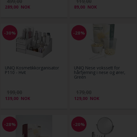
499,00
119,00
289,00
NOK
89,00
NOK
-30%
-28%
UNIQ Kosmetikkorganisator
UNIQ Nese vokssett for
P110 - Hvit
hårfjerning i nese og ører,
Green
199,00
179,00
139,00
NOK
129,00
NOK
-28%
-20%