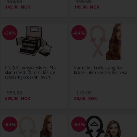
199,00
199,00
149,00
NOK
149,00
NOK
-30%
-84%
UNIQ XL smykkeskrin i PU-
Varmeløs krøllestang for
skinn med 20 rom, lås og
krøller uten varme, lys rosa
reisesmykkeskrin, svart
999,00
179,00
699,00
NOK
29,00
NOK
-84%
-84%