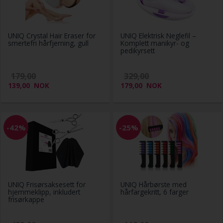
UNIQ Crystal Hair Eraser for
UNIQ Elektrisk Neglefil –
smertefri hårfjerning, gull
Komplett manikyr- og
pedikyrsett
179,00
329,00
139,00
NOK
179,00
NOK
-42%
-25%
UNIQ Frisørsaksesett for
UNIQ Hårbørste med
hjemmeklipp, inkludert
hårfargekritt, 6 farger
frisørkappe