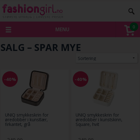
0
MENU
SALG – SPAR MYE
-40%
-40%
UNIQ smykkeskrin for
UNIQ smykkeskrin for
øredobber i kunstlær,
øredobber i kunstskinn,
firkantet, grå
Square, hvit