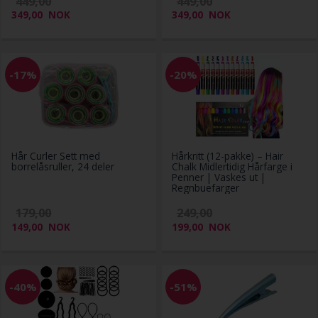
449,00
449,00
349,00
NOK
349,00
NOK
-17%
-20%
Hår Curler Sett med
Hårkritt (12-pakke) – Hair
borrelåsruller, 24 deler
Chalk Midlertidig Hårfarge i
Penner | Vaskes ut |
Regnbuefarger
179,00
249,00
149,00
NOK
199,00
NOK
-40%
-51%