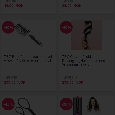
49,00
49,00
19,00
NOK
29,00
NOK
-40%
-40%
TBC Buet Paddle-børste med
TBC Curved Paddle
villsvinhår, flokeløsende, hvit
Detangling Hårbørste med
Villsvinhår, Svart
499,00
499,00
299,00
NOK
299,00
NOK
-43%
-28%