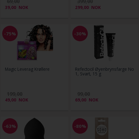
69,00
399,00
39,00
NOK
299,00
NOK
-75%
-30%
Magic Leverag Krøllere
Refectocil Øyenbrynsfarge No
1, Svart, 15 g
199,00
99,00
49,00
NOK
69,00
NOK
-63%
-80%