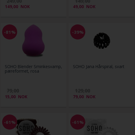
249,00
149,00
149,00
NOK
49,00
NOK
-81%
-39%
SOHO Blender Sminkesvamp,
SOHO Jana Hårspiral, svart
pæreformet, rosa
79,00
129,00
15,00
NOK
79,00
NOK
-61%
-61%