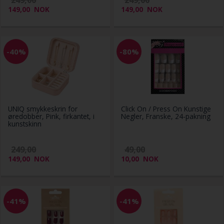
249,00
249,00
149,00
NOK
149,00
NOK
-40%
-80%
UNIQ smykkeskrin for
Click On / Press On Kunstige
øredobber, Pink, firkantet, i
Negler, Franske, 24-pakning
kunstskinn
249,00
49,00
149,00
NOK
10,00
NOK
-41%
-41%