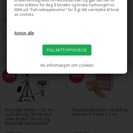
brukervennligheten til nettstedet vårt og gjør det derfor
enda enklere for deg å besøke og bruke Fashiongirl.no.
Klikk på "Full nettopplevelse" for å gi ditt samtykke til bruk
av cookies.
PRO Makeupbørster,
RefectoCil Øyenbrynsbleking
svart/gull, 10-pakning
No 0, 15 g
249,00
99,00
119,00
NOK
69,00
NOK
Vis informasjon om cookies
-57%
-50%
Ring Light Model 3120 for
Shapelux Brysttape for løft av
YouTube og TikTok med
barmen, 5 meter x 5 cm
stativ (maks 136 cm) og
Bluetooth fjernkontroll