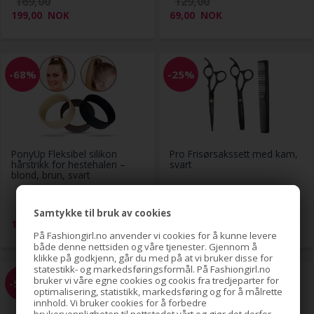
169,00
129,00
199,00
NOK
69,00
NOK
-68%
-25%
PonyUp Fleksibel silikon
Pro Frisørsakssett med kam,
hårstrikk for hestehalen –
svart
blond, brun, svart
59,00
399,00
Samtykke til bruk av cookies
19,00
NOK
299,00
NOK
På Fashiongirl.no anvender vi cookies for å kunne levere
både denne nettsiden og våre tjenester. Gjennom å
klikke på godkjenn, går du med på at vi bruker disse for
statestikk- og markedsføringsformål. På Fashiongirl.no
bruker vi våre egne cookies og cookis fra tredjeparter for
-52%
-30%
optimalisering, statistikk, markedsføring og for å målrette
innhold. Vi bruker cookies for å forbedre