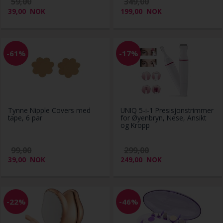
59,00
349,00
39,00
NOK
199,00
NOK
-61%
-17%
Tynne Nipple Covers med
UNIQ 5-i-1 Presisjonstrimmer
tape, 6 par
for Øyenbryn, Nese, Ansikt
og Kropp
99,00
299,00
39,00
NOK
249,00
NOK
-22%
-46%