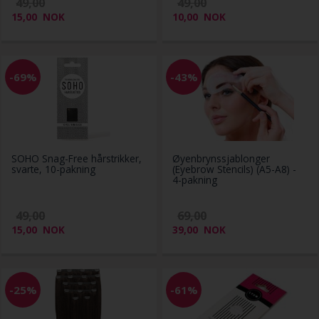
49,00
49,00
15,00
NOK
10,00
NOK
-69%
-43%
SOHO Snag-Free hårstrikker,
Øyenbrynssjablonger
svarte, 10-pakning
(Eyebrow Stencils) (A5-A8) -
4-pakning
49,00
69,00
15,00
NOK
39,00
NOK
-25%
-61%