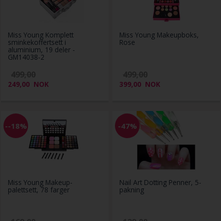
Miss Young Komplett
Miss Young Makeupboks,
sminkekoffertsett i
Rose
aluminium, 19 deler -
GM14038-2
499,00
499,00
249,00
NOK
399,00
NOK
--18%
-47%
Miss Young Makeup-
Nail Art Dotting Penner, 5-
palettsett, 78 farger
pakning