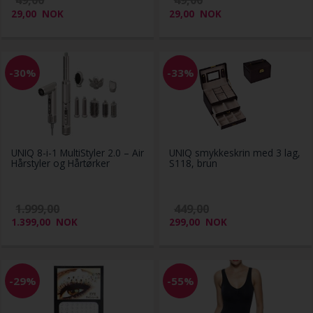
49,00
49,00
29,00
NOK
29,00
NOK
-30%
-33%
UNIQ 8-i-1 MultiStyler 2.0 – Air
UNIQ smykkeskrin med 3 lag,
Hårstyler og Hårtørker
S118, brun
1.999,00
449,00
1.399,00
NOK
299,00
NOK
-29%
-55%