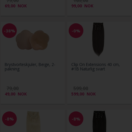
79,00
169,00
69,00
NOK
99,00
NOK
-38%
-0%
Brystvorteskjuler, Beige, 2-
Clip On Extensions 40 cm,
pakning
#1B Naturlig svart
79,00
599,00
49,00
NOK
599,00
NOK
-8%
-8%