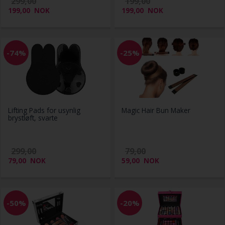
299,00
199,00
199,00
NOK
199,00
NOK
-74%
-25%
Lifting Pads for usynlig
Magic Hair Bun Maker
brystløft, svarte
299,00
79,00
79,00
NOK
59,00
NOK
-50%
-20%