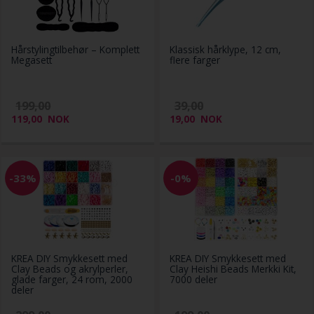
Hårstylingtilbehør – Komplett
Klassisk hårklype, 12 cm,
Megasett
flere farger
199,00
39,00
119,00
NOK
19,00
NOK
-33%
-0%
KREA DIY Smykkesett med
KREA DIY Smykkesett med
Clay Beads og akrylperler,
Clay Heishi Beads Merkki Kit,
glade farger, 24 rom, 2000
7000 deler
deler