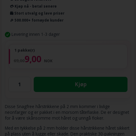
💳 Kjøp nå - betal senere
🛍️ Stort utvalg og lave priser
🎉 500.000+ fornøyde kunder
Levering innen 1-3 dager
1 pakke(r)
9,00
69,00
NOK
Kjøp
Disse Snagfree hårstrikkene på 2 mm kommer i livlige
neonfarger og er pakket i en morsom tåteflaske. De er designet
for å være skånsomme mot håret og unngå floker.
Med en tykkelse på 2 mm holder disse hårstrikkene håret sikkert
på plass uten å lugge eller skade. Den praktiske 30-pakningen