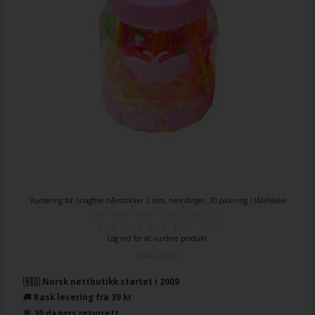
Vurdering for
Snagfree hårstrikker 2 mm, neonfarger, 30-pakning i tåteflaske
Log ind for at vurdere produkt
Varenr.
2419-1
🇳🇴 Norsk nettbutikk startet i 2009
🚚 Rask levering fra 39 kr
🌸 30 dagers returrett