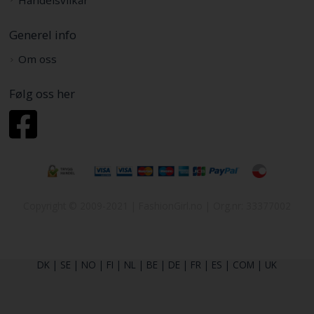
Generel info
Om oss
Følg oss her
Copyright © 2009-2021 | FashionGirl.no | Org.nr: 33377002
DK
|
SE
|
NO
|
FI
|
NL
|
BE
|
DE
|
FR
|
ES
|
COM
|
UK