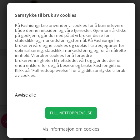
hestehale-spiral med strass,
gull
Samtykke til bruk av cookies
På Fashiongirl.no anvender vi cookies for å kunne levere
både denne nettsiden og våre tjenester. Gjennom å klikke
79,00
NOK
på godkjenn, går du med på at vi bruker disse for
statestikk- og markedsføringsformål. På Fashiongirl.no
bruker vi våre egne cookies og cookis fra tredjeparter for
optimalisering, statistikk, markedsføring og for å målrette
innhold. Vi bruker cookies for å forbedre
brukervennligheten til nettstedet vårt og gjør det derfor
hestehale-spiral med strass,
enda enklere for deg å besøke og bruke Fashiongirl.no.
sølv
Klikk på "Full nettopplevelse" for å gi ditt samtykke til bruk
av cookies.
39,00
NOK
EZ Combs elastisk hårkam,
-58%
svart
Vis informasjon om cookies