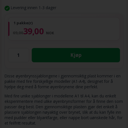
Levering innen 1-3 dager
1 pakke(r)
39,00
69,00
NOK
Kjøp
Disse øyenbrynssjablongene i gjennomsiktig plast kommer i en
pakke med fire forskjellige modeller (A1-A4), designet for å
hjelpe deg med å forme øyenbrynene dine perfekt.
Med fire unike sjablonger i modellene A1 til A4, kan du enkelt
eksperimentere med ulike øyenbrynsformer for å finne den som
passer deg best. Den gjennomsiktige plasten gjør det enkelt å
plassere sjablongen nøyaktig over brynet, slik at du kan fylle inn
med pudder eller blyantfarge, eller nappe bort uønskede hår, for
et feilfritt resultat.