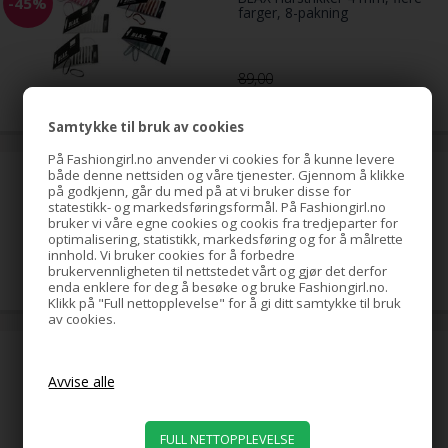
-45%
farger, 8-pakning
89,00
49,00
NOK
Samtykke til bruk av cookies
På Fashiongirl.no anvender vi cookies for å kunne levere
både denne nettsiden og våre tjenester. Gjennom å klikke
hestehale-spiral med strass,
på godkjenn, går du med på at vi bruker disse for
gull
statestikk- og markedsføringsformål. På Fashiongirl.no
bruker vi våre egne cookies og cookis fra tredjeparter for
optimalisering, statistikk, markedsføring og for å målrette
innhold. Vi bruker cookies for å forbedre
79,00
NOK
brukervennligheten til nettstedet vårt og gjør det derfor
enda enklere for deg å besøke og bruke Fashiongirl.no.
Klikk på "Full nettopplevelse" for å gi ditt samtykke til bruk
av cookies.
hestehale-spiral med strass,
sølv
39,00
NOK