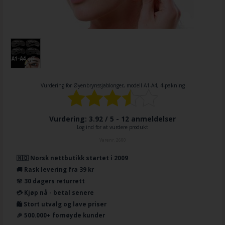
Vurdering for
Øyenbrynssjablonger, modell A1-A4, 4-pakning
Vurdering: 3.92 / 5 -
12
anmeldelser
Log ind for at vurdere produkt
Varenr.
2600
🇳🇴 Norsk nettbutikk startet i 2009
🚚 Rask levering fra 39 kr
🌸 30 dagers returrett
💳 Kjøp nå - betal senere
🛍️ Stort utvalg og lave priser
🎉 500.000+ fornøyde kunder