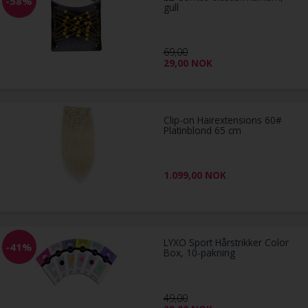
-58%
gull
69,00
29,00
NOK
Clip-on Hairextensions 60#
Platinblond 65 cm
1.099,00
NOK
LYXO Sport Hårstrikker Color
-41%
Box, 10-pakning
49,00