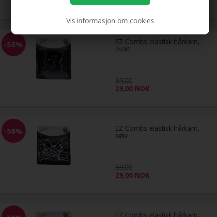
Vis informasjon om cookies
EZ Combs elastisk hårkam,
-58%
svart
69,00
29,00
NOK
EZ Combs elastisk hårkam,
-58%
sølv
69,00
29,00
NOK
EZ Combs elastisk hårkam,