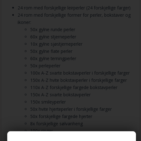
24 rom med forskjellige leirperler (24 forskjellige farger)
24 rom med forskjellige former for perler, bokstaver og
ikoner:
50x gylne runde perler
60x gylne stjerneperler
10x gylne sjøstjerneperler
50x gylne flate perler
60x gylne terningperler
50x perleperler
100x A-Z svarte bokstavperler i forskjellige farger
150x A-Z hvite bokstavperler i forskjellige farger
110x A-Z forskjellige fargede bokstavperler
150x A-Z svarte bokstavperler
150x smileyperler
50x hvite hjerteperler i forskjellige farger
50x forskjellige fargede hjerter
8x forskjellige sølvanheng
100x ringer
50x binderinger