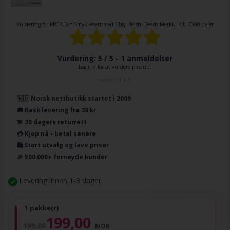
Vurdering for
KREA DIY Smykkesett med Clay Heishi Beads Merkki Kit, 7000 deler
Vurdering: 5 / 5 -
1
anmeldelser
Log ind for at vurdere produkt
Varenr.
7110-5
🇳🇴 Norsk nettbutikk startet i 2009
🚚 Rask levering fra 39 kr
🌸 30 dagers returrett
💳 Kjøp nå - betal senere
🛍️ Stort utvalg og lave priser
🎉 500.000+ fornøyde kunder
Levering innen 1-3 dager
1 pakke(r)
199,00
199,00
NOK