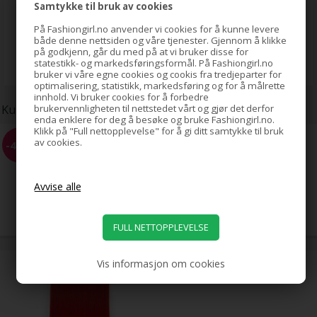
Samtykke til bruk av cookies
30x låser
4 pakker elastisk tråd i Clear, Pink, blå og Black
På Fashiongirl.no anvender vi cookies for å kunne levere
både denne nettsiden og våre tjenester. Gjennom å klikke
1 smykkesaks
på godkjenn, går du med på at vi bruker disse for
1 pinsett
statestikk- og markedsføringsformål. På Fashiongirl.no
bruker vi våre egne cookies og cookis fra tredjeparter for
optimalisering, statistikk, markedsføring og for å målrette
innhold. Vi bruker cookies for å forbedre
brukervennligheten til nettstedet vårt og gjør det derfor
Kunder som kjøpte dette kjøpte også:
enda enklere for deg å besøke og bruke Fashiongirl.no.
Klikk på "Full nettopplevelse" for å gi ditt samtykke til bruk
LYXO Sport Hårstrikker Color
av cookies.
-41%
Box, 10-pakning
49,00
29,00
NOK
Vis informasjon om cookies
Tape Extensions 60 cm, rød