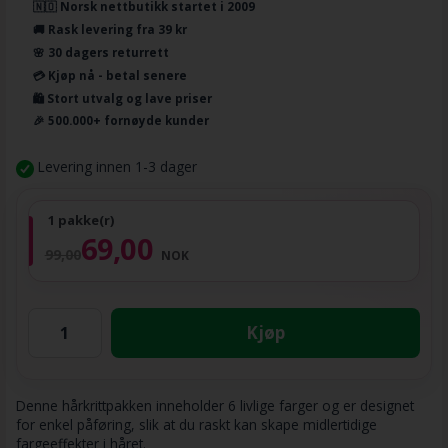
🇳🇴 Norsk nettbutikk startet i 2009
🚚 Rask levering fra 39 kr
🌸 30 dagers returrett
💳 Kjøp nå - betal senere
🛍️ Stort utvalg og lave priser
🎉 500.000+ fornøyde kunder
Levering innen 1-3 dager
1 pakke(r)
69,00
99,00
NOK
Kjøp
Denne hårkrittpakken inneholder 6 livlige farger og er designet
for enkel påføring, slik at du raskt kan skape midlertidige
fargeeffekter i håret.