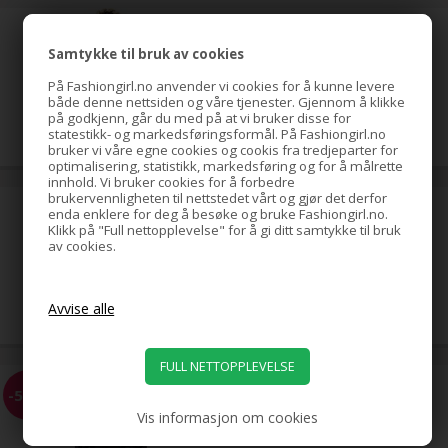
hestehale-spiral med strass,
gull
Samtykke til bruk av cookies
På Fashiongirl.no anvender vi cookies for å kunne levere
både denne nettsiden og våre tjenester. Gjennom å klikke
79,00
NOK
på godkjenn, går du med på at vi bruker disse for
statestikk- og markedsføringsformål. På Fashiongirl.no
bruker vi våre egne cookies og cookis fra tredjeparter for
optimalisering, statistikk, markedsføring og for å målrette
innhold. Vi bruker cookies for å forbedre
brukervennligheten til nettstedet vårt og gjør det derfor
hestehale-spiral med strass,
enda enklere for deg å besøke og bruke Fashiongirl.no.
sølv
Klikk på "Full nettopplevelse" for å gi ditt samtykke til bruk
av cookies.
39,00
NOK
EZ Combs elastisk hårkam,
-58%
svart
Vis informasjon om cookies