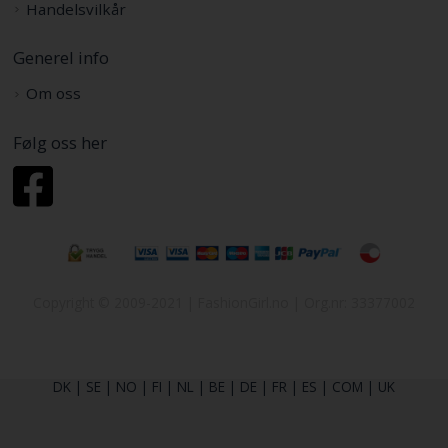
Handelsvilkår
Generel info
Om oss
Følg oss her
Copyright © 2009-2021 | FashionGirl.no | Org.nr: 33377002
DK
|
SE
|
NO
|
FI
|
NL
|
BE
|
DE
|
FR
|
ES
|
COM
|
UK