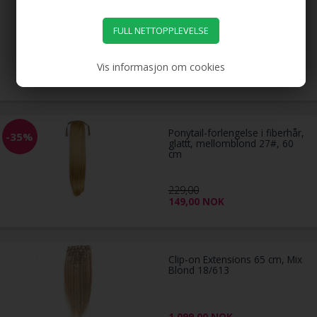
Clip-on hair extensions, mix
lysblond 27/613#, 65 cm
1.099,00
NOK
Vis informasjon om cookies
Ponytail-forlengelse i fiberhår,
-35%
glattt, mellomblond 27#, 60
cm
229,00
149,00
NOK
Clip-on Extensions 65 cm, Mix
Blond 18/613
1.099,00
NOK