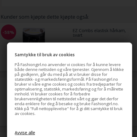
Kunder som kjøpte dette kjøpte også:
EZ Combs elastisk hårkam,
-58%
svart
Samtykke til bruk av cookies
69,00
29,00
NOK
På Fashiongirl.no anvender vi cookies for å kunne levere
både denne nettsiden og våre tjenester. Gjennom å klikke
på godkjenn, går du med på at vi bruker disse for
statestikk- og markedsføringsformål. På Fashiongirl.no
bruker vi våre egne cookies og cookis fra tredjeparter for
Clip-on Hairextensions 60#
optimalisering, statistikk, markedsføring og for å målrette
Platinblond 65 cm
innhold. Vi bruker cookies for å forbedre
brukervennligheten til nettstedet vårt og gjør det derfor
enda enklere for deg å besøke og bruke Fashiongirl.no.
Klikk på "Full nettopplevelse" for å gi ditt samtykke til bruk
1.099,00
NOK
av cookies.