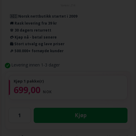
Varenr.
214
🇳🇴 Norsk nettbutikk startet i 2009
🚚 Rask levering fra 39 kr
🌸 30 dagers returrett
💳 Kjøp nå - betal senere
🛍️ Stort utvalg og lave priser
🎉 500.000+ fornøyde kunder
Levering innen 1-3 dager
Kjøp 1 pakke(r)
699,00
NOK
Kjøp