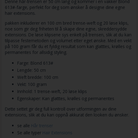
Denne hår-trensen er 50 cm lang og kommer i en vakker Blond
613#-farge, perfekt for deg som ønsker å designe dine egne
hair extensions.
pakken inkluderer en 100 cm bred trense-weft og 20 løse klips,
noe som gir deg friheten til å skape dine egne, skreddersydde
extensions. De løse klipsene sys enkelt på trensen, slik at du kan
tilpasse festemetoden og volumet etter eget ønske. Med en vekt
på 100 gram får du et fyldig resultat som kan glatttes, krølles og
permanentes for allsidig styling.
Farge: Blond 613#
Lengde: 50 cm
Weft bredde: 100 cm
Vekt: 100 gram
Innhold: 1 trense-weft, 20 løse klips
Egenskaper: Kan glatttes, krølles og permanentes
Dette settet gir deg full kontroll over utformingen av dine
extensions, slik at du kan oppnå akkurat den looken du ønsker.
se alle
Hår trenser
Se alle typer
Hair Extensions