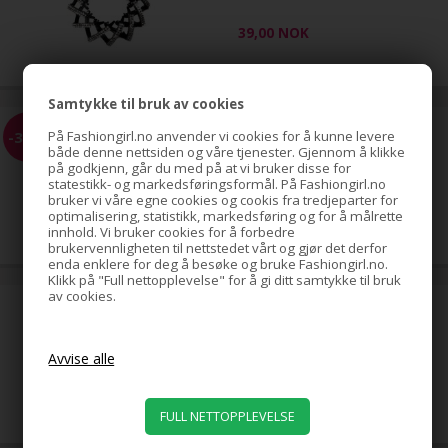
39,00
NOK
Samtykke til bruk av cookies
Ponytail-forlengelse i fiber,
-35%
På Fashiongirl.no anvender vi cookies for å kunne levere
krøllete, svart #1
både denne nettsiden og våre tjenester. Gjennom å klikke
på godkjenn, går du med på at vi bruker disse for
statestikk- og markedsføringsformål. På Fashiongirl.no
bruker vi våre egne cookies og cookis fra tredjeparter for
229,00
optimalisering, statistikk, markedsføring og for å målrette
149,00
NOK
innhold. Vi bruker cookies for å forbedre
brukervennligheten til nettstedet vårt og gjør det derfor
enda enklere for deg å besøke og bruke Fashiongirl.no.
Klikk på "Full nettopplevelse" for å gi ditt samtykke til bruk
av cookies.
Tape Extensions 50 cm, rød
999,00
NOK