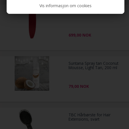
Vis informasjon om cookies
Hårweft 60 cm, postkasserød
699,00
NOK
Suntana Spray tan Coconut
Mousse, Light Tan, 200 ml
79,00
NOK
TBC Hårbørste for Hair
Extensions, svart