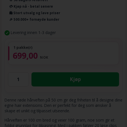
💳 Kjøp nå - betal senere
🛍️ Stort utvalg og lave priser
🎉 500.000+ fornøyde kunder
Levering innen 1-3 dager
1 pakke(r)
699,00
NOK
Kjøp
Denne røde hårveften på 50 cm gir deg friheten til å designe dine
egne hair extensions. Den er perfekt for deg som ønsker å
skape et unikt og tilpasset utseende.
Hårveften er 100 cm bred og veier 100 gram, noe som gir et
fyldig grunnlag for tilpasning. Med i pakken følger 20 løse clips