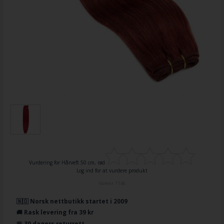
Vurdering for
Hårveft 50 cm, rød
Log ind for at vurdere produkt
Varenr.
1146
🇳🇴 Norsk nettbutikk startet i 2009
🚚 Rask levering fra 39 kr
🌸 30 dagers returrett