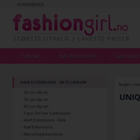
KUNDESERVICE
Løshår
Hår Accessories
Løsvipper
HAIR EXTENSIONS - EKTE LØSHÅR
Negler
»
Nai
40 cm clip-on
UNIQ 
50 cm clip-on
65 cm clip-on
Tape On Hair Extensions
Weft Extensions - Ekte
Nail Extensions
Microring Extensions