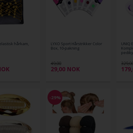
lastisk hårkam,
LYXO Sport Hårstrikker Color
UNIQ E
Box, 10-pakning
Komple
pediky
49,00
329,0
NOK
29,00
NOK
179
-29%