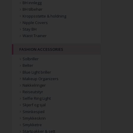
BH innlegg
BH tilbehør
Kroppsstøtte & holdning
Nipple Covers
Stay BH
Waist Trainer
FASHION ACCESSORIES
Solbriller
Belter
Blue Light briller
Makeup Organizers
Nøkkelringer
Reiseutstyr
Selfie Ring Light
Skjerf og sjal
Sminkespeil
Smykkeskrin
Smykketre
Startpakker & sett