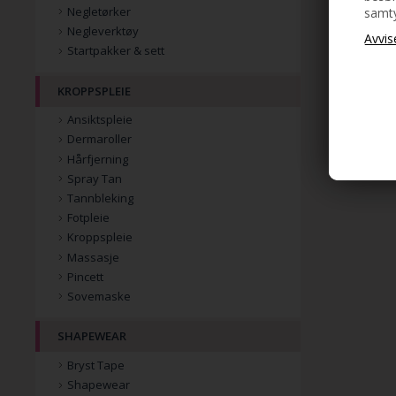
Negletørker
samty
Negleverktøy
Startpakker & sett
KROPPSPLEIE
Ansiktspleie
Dermaroller
Hårfjerning
Spray Tan
Tannbleking
Fotpleie
Kroppspleie
Massasje
Pincett
Sovemaske
SHAPEWEAR
Bryst Tape
Shapewear