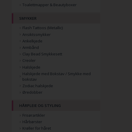
Toalettmapper & Beautyboxer
SMYKKER
Flash Tattoos (Metallic)
Ansiktssmykker
Ankelkjede
Armbånd
Clay Bead Smykkesett
Creoler
Halskjede
Halskjede med Bokstav / Smykke med
bokstav
Zodiac halskjede
Øredobber
HÅRPLEIE OG STYLING
Frisørartikler
Hårbørster
Krøller for håret