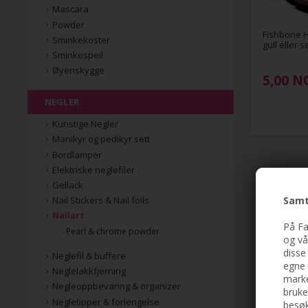
Mascara
Powder
Fishbone H
Sminkekoster
gull eller s
Sminkespeil
Øyenskygge
5,00
N
NEGLER
Kunstige Negler
Manikyr og pedikyr sett
Bordlamper
Elektriske neglefiler
Gellack
Samt
Nail Stickers & Nail foils
Nailart
På Fa
Pearl & chrome powder
og vå
disse
Neglefil & buffere
egne 
Neglelakkfjerning
marke
Negleoppbevaring & organizer
bruke
Negletipper & forlengelse
besøk