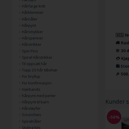
Hårfarge kritt
Hårklemmer
Hårnåler
Hårpynt
Hårsmykker
🇳🇴 N
Hårspenner
🚚 Ras
Hårstrikker
🌸 30 
Spin Pins
Spiral Hårstrikker
💳 Kjø
Til oppsatt hår
🛍️ St
Topp 20 hår tilbehør
🎉 500
For bryllup
For konfirmasjon
Hairbands
hårpynt med perler
Kunder s
Hårpynt til barn
Hårsløyfer
Scrunchies
-58%
Spiralnåler
Styling Kits