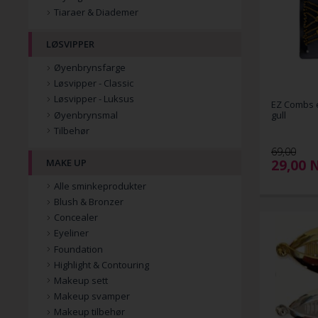
Tiaraer & Diademer
LØSVIPPER
Øyenbrynsfarge
Løsvipper - Classic
Løsvipper - Luksus
EZ Combs e
Øyenbrynsmal
gull
Tilbehør
69,00
29,00
MAKE UP
Alle sminkeprodukter
Blush & Bronzer
Concealer
Eyeliner
Foundation
Highlight & Contouring
Makeup sett
Makeup svamper
Makeup tilbehør