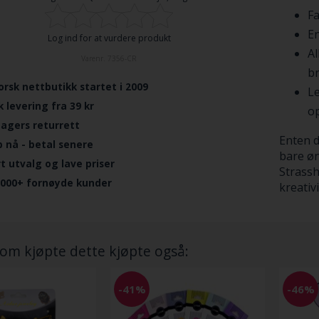
Fa
En
Log ind for at vurdere produkt
Al
Varenr.
7356-CR
br
orsk nettbutikk startet i 2009
Le
k levering fra 39 kr
o
dagers returrett
Enten d
p nå - betal senere
bare øn
ort utvalg og lave priser
Strassh
.000+ fornøyde kunder
kreativ
om kjøpte dette kjøpte også:
-41%
-46%