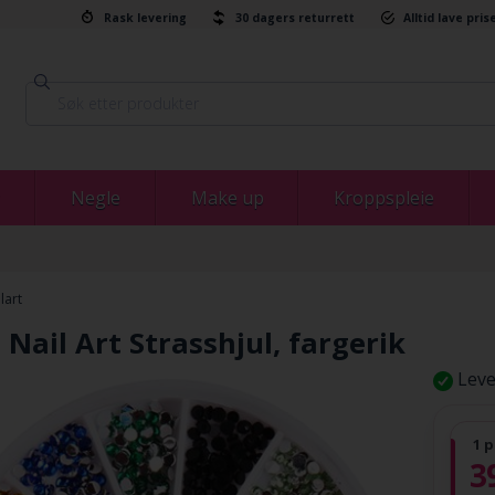
Rask levering
30 dagers returrett
Alltid lave pris
Negle
Make up
Kroppspleie
lart
Nail Art Strasshjul, fargerik
Leve
1 p
3