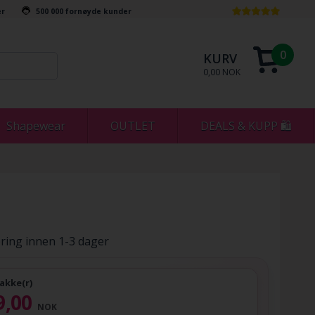
er
500 000 fornøyde kunder
0
KURV
0,00 NOK
Shapewear
OUTLET
DEALS & KUPP 🛍
ring innen 1-3 dager
akke(r)
9,00
NOK