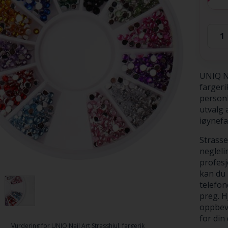
UNIQ Na
fargeri
personl
utvalg 
iøynefa
Strasse
negleli
profesj
kan du 
telefon
preg. H
oppbeva
for din
Vurdering for
UNIQ Nail Art Strasshjul, fargerik