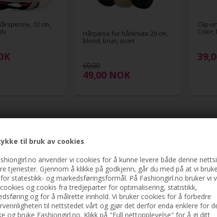
årspenne, 12 cm,
Clip-o
ølv
Color,
Hårpølse for hårknute 20 cm,
blond, brun, svart
OK
39,0
69,00
49,00
NOK
ykke til bruk av cookies
shiongirl.no anvender vi cookies for å kunne levere både denne netts
re tjenester. Gjennom å klikke på godkjenn, går du med på at vi bruk
 for statestikk- og markedsføringsformål. På Fashiongirl.no bruker vi 
cookies og cookis fra tredjeparter for optimalisering, statistikk,
dsføring og for å målrette innhold. Vi bruker cookies for å forbedre
rvennligheten til nettstedet vårt og gjør det derfor enda enklere for d
e og bruke Fashiongirl.no. Klikk på "Full nettopplevelse" for å gi ditt