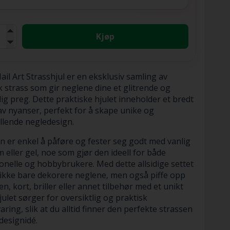
Kjøp
il Art Strasshjul er en eksklusiv samling av
k strass som gir neglene dine et glitrende og
ig preg. Dette praktiske hjulet inneholder et bredt
av nyanser, perfekt for å skape unike og
llende negledesign.
n er enkel å påføre og fester seg godt med vanlig
m eller gel, noe som gjør den ideell for både
onelle og hobbybrukere. Med dette allsidige settet
ikke bare dekorere neglene, men også piffe opp
en, kort, briller eller annet tilbehør med et unikt
julet sørger for oversiktlig og praktisk
ring, slik at du alltid finner den perfekte strassen
 designidé.