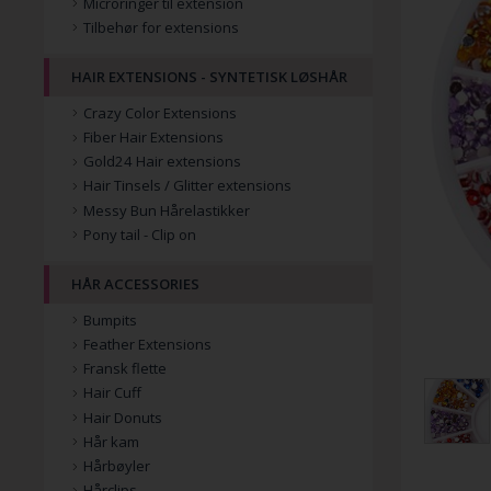
Microringer til extension
Tilbehør for extensions
HAIR EXTENSIONS - SYNTETISK LØSHÅR
Crazy Color Extensions
Fiber Hair Extensions
Gold24 Hair extensions
Hair Tinsels / Glitter extensions
Messy Bun Hårelastikker
Pony tail - Clip on
HÅR ACCESSORIES
Bumpits
Feather Extensions
Fransk flette
Hair Cuff
Hair Donuts
Hår kam
Hårbøyler
Hårclips