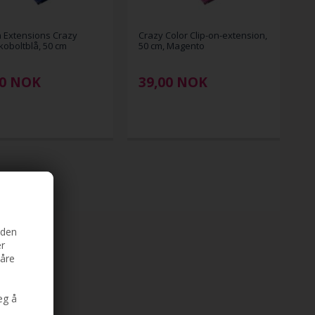
n Extensions Crazy
Crazy Color Clip-on-extension,
 koboltblå, 50 cm
50 cm, Magento
0
NOK
39,00
NOK
iden
er
våre
eg å