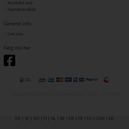
Kontakt oss
Handelsvilkår
Generel info
Om oss
Følg oss her
Copyright © 2009-2021 | FashionGirl.no | Org.nr: 33377002
DK
|
SE
|
NO
|
FI
|
NL
|
BE
|
DE
|
FR
|
ES
|
COM
|
UK