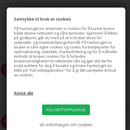
hestehale-spiral med strass,
Samtykke til bruk av cookies
gull
På Fashiongirl.no anvender vi cookies for å kunne levere
både denne nettsiden og våre tjenester. Gjennom å klikke
på godkjenn, går du med på at vi bruker disse for
79,00
NOK
statestikk- og markedsføringsformål. På Fashiongirl.no
bruker vi våre egne cookies og cookis fra tredjeparter for
optimalisering, statistikk, markedsføring og for å målrette
innhold. Vi bruker cookies for å forbedre
brukervennligheten til nettstedet vårt og gjør det derfor
enda enklere for deg å besøke og bruke Fashiongirl.no.
EZ Combs elastisk hårkam,
-58%
Klikk på "Full nettopplevelse" for å gi ditt samtykke til bruk
svart
av cookies.
69,00
29,00
NOK
EZ Combs elastisk hårkam,
-58%
sølv
Vis informasjon om cookies