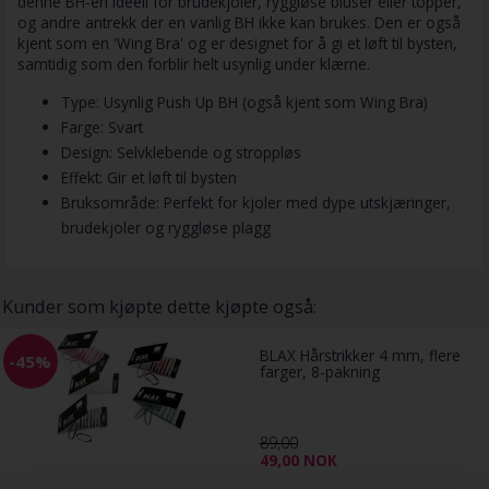
denne BH-en ideell for brudekjoler, ryggløse bluser eller topper,
og andre antrekk der en vanlig BH ikke kan brukes. Den er også
kjent som en 'Wing Bra' og er designet for å gi et løft til bysten,
samtidig som den forblir helt usynlig under klærne.
Type: Usynlig Push Up BH (også kjent som Wing Bra)
Farge: Svart
Design: Selvklebende og stroppløs
Effekt: Gir et løft til bysten
Bruksområde: Perfekt for kjoler med dype utskjæringer,
brudekjoler og ryggløse plagg
Kunder som kjøpte dette kjøpte også:
BLAX Hårstrikker 4 mm, flere
-45%
farger, 8-pakning
89,00
49,00
NOK