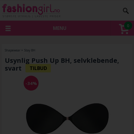
0
MENU
Shapewear
»
Stay BH
Usynlig Push Up BH, selvklebende,
svart
-34%