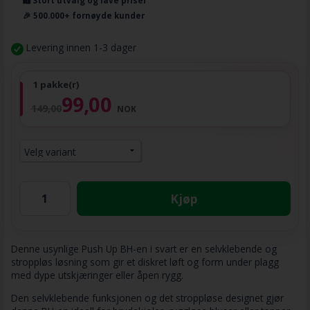
🛍️ Stort utvalg og lave priser
🎉 500.000+ fornøyde kunder
Levering innen 1-3 dager
1 pakke(r)
99,00
149,00
NOK
Kjøp
Denne usynlige Push Up BH-en i svart er en selvklebende og
stroppløs løsning som gir et diskret løft og form under plagg
med dype utskjæringer eller åpen rygg.
Den selvklebende funksjonen og det stroppløse designet gjør