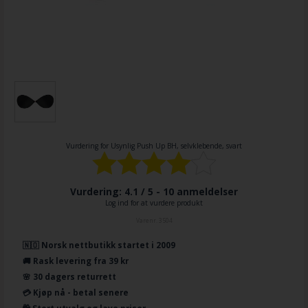
Vurdering for
Usynlig Push Up BH, selvklebende, svart
Vurdering: 4.1 / 5 -
10
anmeldelser
Log ind for at vurdere produkt
Varenr.
3504
🇳🇴 Norsk nettbutikk startet i 2009
🚚 Rask levering fra 39 kr
🌸 30 dagers returrett
💳 Kjøp nå - betal senere