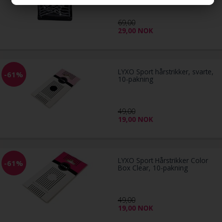
69,00
29,00
NOK
LYXO Sport hårstrikker, svarte,
-61%
10-pakning
49,00
19,00
NOK
LYXO Sport Hårstrikker Color
-61%
Box Clear, 10-pakning
49,00
19,00
NOK