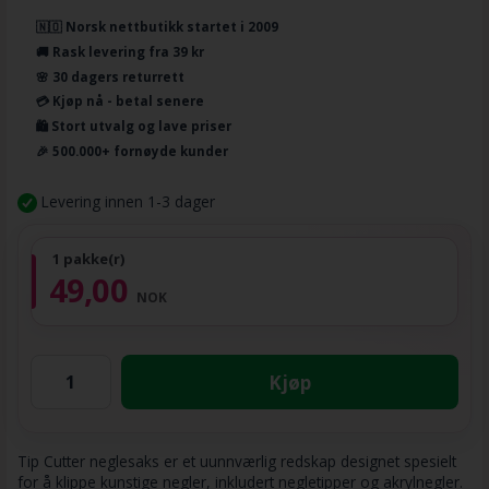
🇳🇴 Norsk nettbutikk startet i 2009
🚚 Rask levering fra 39 kr
🌸 30 dagers returrett
💳 Kjøp nå - betal senere
🛍️ Stort utvalg og lave priser
🎉 500.000+ fornøyde kunder
Levering innen 1-3 dager
1 pakke(r)
49,00
NOK
Kjøp
Tip Cutter neglesaks er et uunnværlig redskap designet spesielt
for å klippe kunstige negler, inkludert negletipper og akrylnegler.