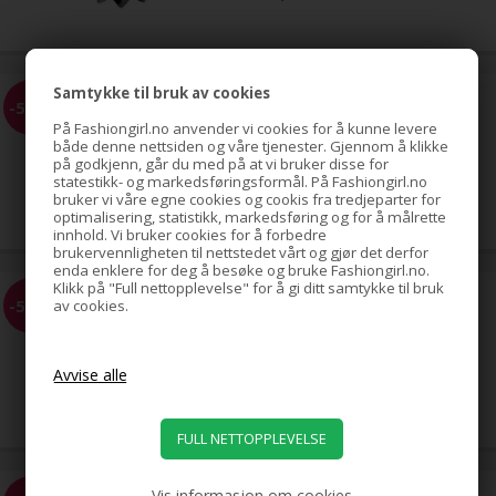
Samtykke til bruk av cookies
EZ Combs elastisk hårkam,
-58%
svart
På Fashiongirl.no anvender vi cookies for å kunne levere
både denne nettsiden og våre tjenester. Gjennom å klikke
på godkjenn, går du med på at vi bruker disse for
statestikk- og markedsføringsformål. På Fashiongirl.no
69,00
bruker vi våre egne cookies og cookis fra tredjeparter for
29,00
NOK
optimalisering, statistikk, markedsføring og for å målrette
innhold. Vi bruker cookies for å forbedre
brukervennligheten til nettstedet vårt og gjør det derfor
enda enklere for deg å besøke og bruke Fashiongirl.no.
Klikk på "Full nettopplevelse" for å gi ditt samtykke til bruk
EZ Combs elastisk hårkam,
-58%
av cookies.
sølv
69,00
29,00
NOK
Vis informasjon om cookies