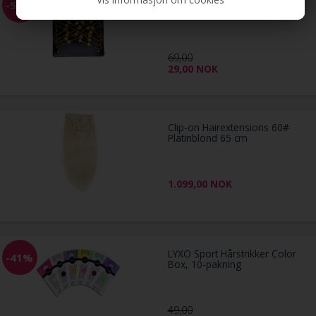
EZ Combs elastisk hårkam,
-58%
gull
69,00
29,00
NOK
Clip-on Hairextensions 60#
Platinblond 65 cm
1.099,00
NOK
LYXO Sport Hårstrikker Color
-41%
Box, 10-pakning
49,00