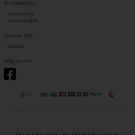
Kundeservice
Kontakt oss
Handelsvilkår
Generel info
Om oss
Følg oss her
Copyright © 2009-2021 | FashionGirl.no | Org.nr: 33377002
DK
|
SE
|
NO
|
FI
|
NL
|
BE
|
DE
|
FR
|
ES
|
COM
|
UK