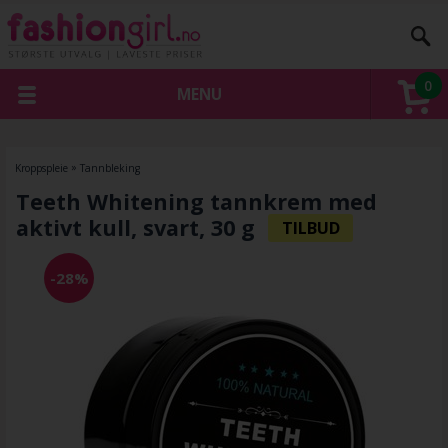
0
MENU
Kroppspleie
»
Tannbleking
Teeth Whitening tannkrem med
aktivt kull, svart, 30 g
-28%