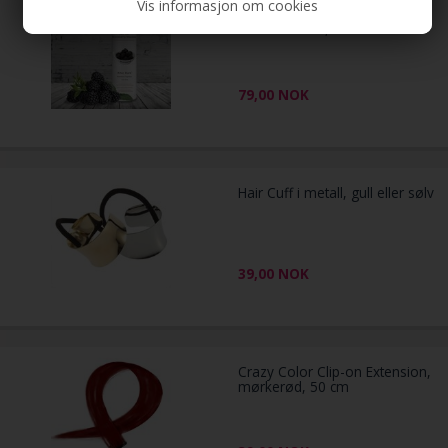
Vis informasjon om cookies
Spray tan Mousse Black Berry
Ultra Dark tan, 200 ml
79,00
NOK
Hair Cuff i metall, gull eller sølv
39,00
NOK
Crazy Color Clip-on Extension,
mørkerød, 50 cm