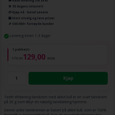
🚚 Rask levering fra 39 kr
🌸 30 dagers returrett
💳 Kjøp nå - betal senere
🛍️ Stort utvalg og lave priser
🎉 500.000+ fornøyde kunder
Levering innen 1-3 dager
1 pakke(r)
129,00
179,00
NOK
Kjøp
Teeth Whitening tannkrem med aktivt kull er en svart tannkrem
på 30 g som tilbyr en naturlig tannbleking hjemme.
Denne unike tannkremen er basert på aktivt kull, som er 100%
fremstilt av kokosnøtteskall. Den gir en naturlig bleking uten