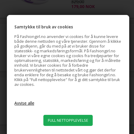
329,00
179,00
NOK
Samtykke til bruk av cookies
Spin Pins hårnåler med Pink
perle, svarte, 7 cm, 2-pakning
På Fashiongirl.no anvender vi cookies for å kunne levere
både denne nettsiden og våre tjenester. Gjennom å klikke
på godkjenn, går du med på at vi bruker disse for
statestikk- og markedsføringsformål. På Fashiongirl.no
5,00
NOK
bruker vi våre egne cookies og cookis fra tredjeparter for
optimalisering, statistikk, markedsføring og for å målrette
innhold. Vi bruker cookies for å forbedre
brukervennligheten til nettstedet vårt og gjør det derfor
enda enklere for deg å besøke og bruke Fashiongirl.no.
Klikk på "Full nettopplevelse" for å gi ditt samtykke til bruk
av cookies.
Hår-donut, 12 cm, blond
59,00
NOK