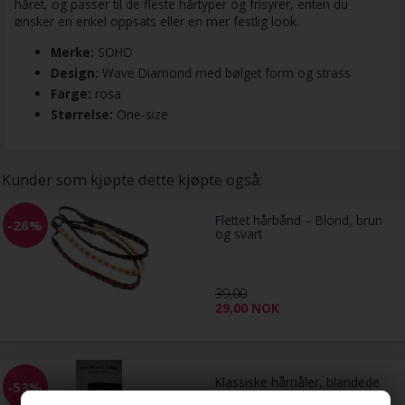
håret, og passer til de fleste hårtyper og frisyrer, enten du
ønsker en enkel oppsats eller en mer festlig look.
Merke:
SOHO
Design:
Wave Diamond med bølget form og strass
Farge:
rosa
Størrelse:
One-size
Kunder som kjøpte dette kjøpte også:
Flettet hårbånd – Blond, brun
-26%
og svart
39,00
29,00
NOK
Klassiske hårnåler, blandede
-53%
farger, 6 cm, 25-pakning