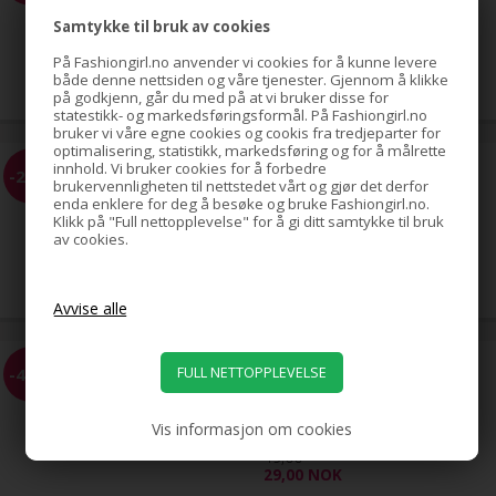
Samtykke til bruk av cookies
19,00
På Fashiongirl.no anvender vi cookies for å kunne levere
9,00
NOK
både denne nettsiden og våre tjenester. Gjennom å klikke
på godkjenn, går du med på at vi bruker disse for
statestikk- og markedsføringsformål. På Fashiongirl.no
bruker vi våre egne cookies og cookis fra tredjeparter for
optimalisering, statistikk, markedsføring og for å målrette
innhold. Vi bruker cookies for å forbedre
Faux Hårbøyle med flettet hår,
-26%
flere farger
brukervennligheten til nettstedet vårt og gjør det derfor
enda enklere for deg å besøke og bruke Fashiongirl.no.
Klikk på "Full nettopplevelse" for å gi ditt samtykke til bruk
av cookies.
39,00
29,00
NOK
Fang Hårbøyle
-41%
Vis informasjon om cookies
49,00
29,00
NOK