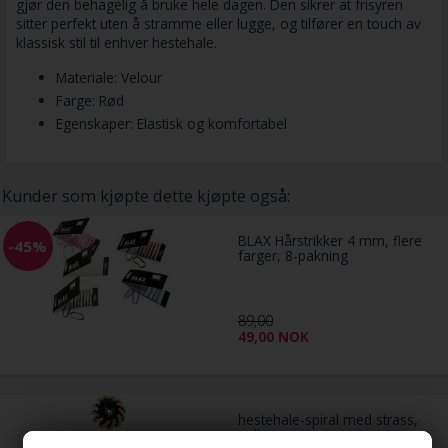
gjør den behagelig å bruke hele dagen. Den sikrer at frisyren
sitter perfekt uten å stramme eller lugge, og tilfører en touch av
klassisk stil til enhver hestehale.
Materiale: Velour
Farge: Rød
Egenskaper: Elastisk og komfortabel
Kunder som kjøpte dette kjøpte også:
BLAX Hårstrikker 4 mm, flere
-45%
farger, 8-pakning
89,00
49,00
NOK
hestehale-spiral med strass,
gull