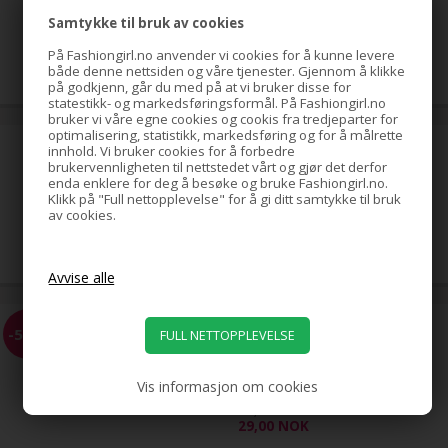
Samtykke til bruk av cookies
79,00
NOK
På Fashiongirl.no anvender vi cookies for å kunne levere
både denne nettsiden og våre tjenester. Gjennom å klikke
på godkjenn, går du med på at vi bruker disse for
statestikk- og markedsføringsformål. På Fashiongirl.no
bruker vi våre egne cookies og cookis fra tredjeparter for
optimalisering, statistikk, markedsføring og for å målrette
hestehale-spiral med strass,
innhold. Vi bruker cookies for å forbedre
sølv
brukervennligheten til nettstedet vårt og gjør det derfor
enda enklere for deg å besøke og bruke Fashiongirl.no.
Klikk på "Full nettopplevelse" for å gi ditt samtykke til bruk
av cookies.
39,00
NOK
EZ Combs elastisk hårkam,
-58%
svart
Vis informasjon om cookies
69,00
29,00
NOK