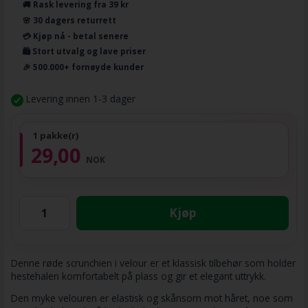
🚚 Rask levering fra 39 kr
🌸 30 dagers returrett
💳 Kjøp nå - betal senere
🛍️ Stort utvalg og lave priser
🎉 500.000+ fornøyde kunder
Levering innen 1-3 dager
1 pakke(r)
29,00
NOK
Kjøp
Denne røde scrunchien i velour er et klassisk tilbehør som holder
hestehalen komfortabelt på plass og gir et elegant uttrykk.
Den myke velouren er elastisk og skånsom mot håret, noe som