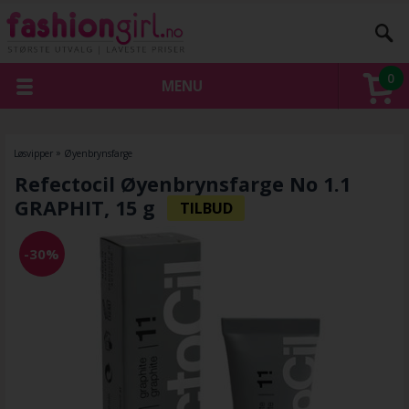
0
MENU
Løsvipper
»
Øyenbrynsfarge
Refectocil Øyenbrynsfarge No 1.1
GRAPHIT, 15 g
-30%