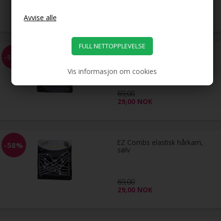
39,00
NOK
EZ Combs elastisk hårkam,
-58%
svart
Vis informasjon om cookies
69,00
29,00
NOK
EZ Combs elastisk hårkam,
-58%
sølv
69,00
29,00
NOK