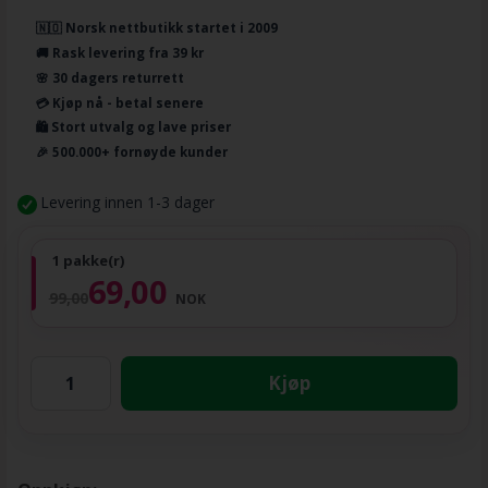
🇳🇴 Norsk nettbutikk startet i 2009
🚚 Rask levering fra 39 kr
🌸 30 dagers returrett
💳 Kjøp nå - betal senere
🛍️ Stort utvalg og lave priser
🎉 500.000+ fornøyde kunder
Levering innen 1-3 dager
1 pakke(r)
69,00
99,00
NOK
Kjøp