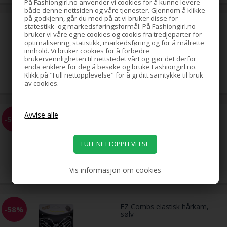
På Fashiongirl.no anvender vi cookies for å kunne levere
både denne nettsiden og våre tjenester. Gjennom å klikke
på godkjenn, går du med på at vi bruker disse for
hestehale-spiral med strass,
statestikk- og markedsføringsformål. På Fashiongirl.no
sølv
bruker vi våre egne cookies og cookis fra tredjeparter for
optimalisering, statistikk, markedsføring og for å målrette
innhold. Vi bruker cookies for å forbedre
brukervennligheten til nettstedet vårt og gjør det derfor
39,00
NOK
enda enklere for deg å besøke og bruke Fashiongirl.no.
Klikk på "Full nettopplevelse" for å gi ditt samtykke til bruk
av cookies.
EZ Combs elastisk hårkam,
-58%
svart
69,00
29,00
NOK
Vis informasjon om cookies
EZ Combs elastisk hårkam,
-58%
sølv