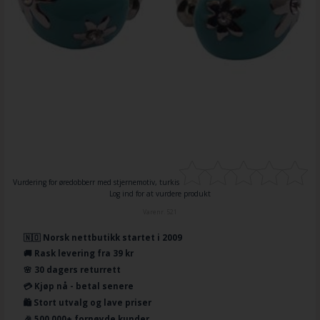
Vurdering for
øredobberr med stjernemotiv, turkis
Log ind for at vurdere produkt
Varenr.
521
🇳🇴 Norsk nettbutikk startet i 2009
🚚 Rask levering fra 39 kr
🌸 30 dagers returrett
💳 Kjøp nå - betal senere
🛍️ Stort utvalg og lave priser
🎉 500.000+ fornøyde kunder