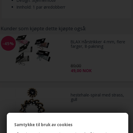
Design: Stjernemotiv
Innhold: 1 par øredobberr
Kunder som kjøpte dette kjøpte også:
BLAX Hårstrikker 4 mm, flere
-45%
farger, 8-pakning
89,00
49,00
NOK
hestehale-spiral med strass,
gull
79,00
NOK
Samtykke til bruk av cookies