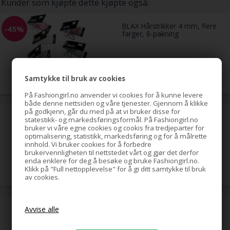
Kunder som kjøpte dette kjøpte også:
BLAX Hårstrikker 4 mm, flere
-45%
farger, 8-pakning
89,00
49,00
NOK
Samtykke til bruk av cookies
På Fashiongirl.no anvender vi cookies for å kunne levere
både denne nettsiden og våre tjenester. Gjennom å klikke
på godkjenn, går du med på at vi bruker disse for
hestehale-spiral med strass,
statestikk- og markedsføringsformål. På Fashiongirl.no
gull
bruker vi våre egne cookies og cookis fra tredjeparter for
optimalisering, statistikk, markedsføring og for å målrette
innhold. Vi bruker cookies for å forbedre
brukervennligheten til nettstedet vårt og gjør det derfor
79,00
NOK
enda enklere for deg å besøke og bruke Fashiongirl.no.
Klikk på "Full nettopplevelse" for å gi ditt samtykke til bruk
av cookies.
hestehale-spiral med strass,
sølv