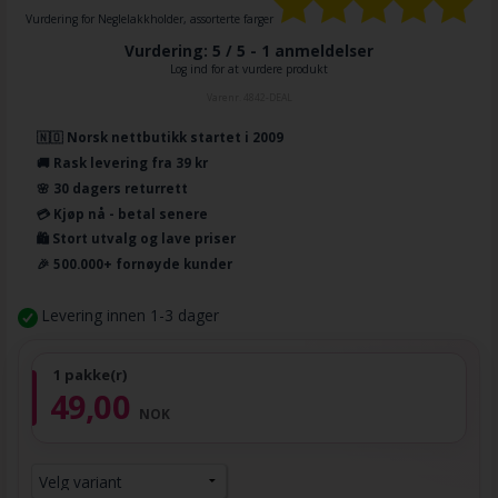
Vurdering for
Neglelakkholder, assorterte farger
Vurdering: 5 / 5 -
1
anmeldelser
Log ind for at vurdere produkt
Varenr.
4842-DEAL
🇳🇴 Norsk nettbutikk startet i 2009
🚚 Rask levering fra 39 kr
🌸 30 dagers returrett
💳 Kjøp nå - betal senere
🛍️ Stort utvalg og lave priser
🎉 500.000+ fornøyde kunder
Levering innen 1-3 dager
1 pakke(r)
49,00
NOK