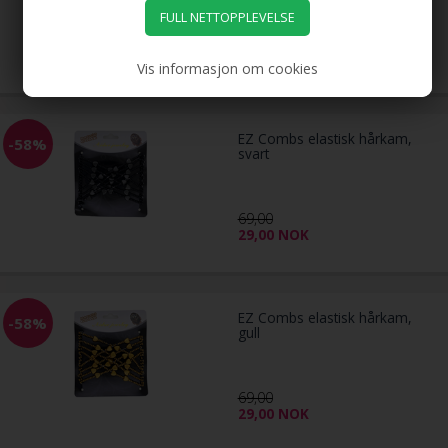
39,00
NOK
Vis informasjon om cookies
EZ Combs elastisk hårkam,
-58%
svart
69,00
29,00
NOK
EZ Combs elastisk hårkam,
-58%
gull
69,00
29,00
NOK