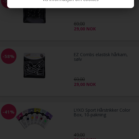
-58%
svart
69,00
29,00
NOK
EZ Combs elastisk hårkam,
-58%
sølv
69,00
29,00
NOK
LYXO Sport Hårstrikker Color
-41%
Box, 10-pakning
49,00