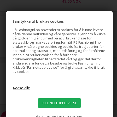
49,00
NOK
Samtykke til bruk av cookies
hestehale-spiral med strass,
gull
På Fashiongirl.no anvender vi cookies for å kunne levere
både denne nettsiden og våre tjenester. Gjennom å klikke
på godkjenn, går du med på at vi bruker disse for
statestikk- og markedsføringsformål. På Fashiongirl.no
79,00
NOK
bruker vi våre egne cookies og cookis fra tredjeparter for
optimalisering, statistikk, markedsføring og for å målrette
innhold. Vi bruker cookies for å forbedre
brukervennligheten til nettstedet vårt og gjør det derfor
enda enklere for deg å besøke og bruke Fashiongirl.no.
Klikk på "Full nettopplevelse" for å gi ditt samtykke til bruk
hestehale-spiral med strass,
av cookies.
sølv
39,00
NOK
EZ Combs elastisk hårkam,
Vis informasjon om cookies