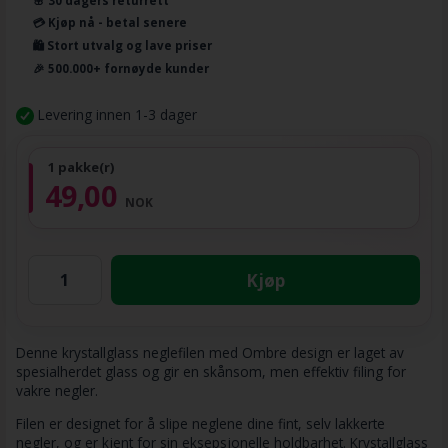
🌸 30 dagers returrett
💳 Kjøp nå - betal senere
🛍️ Stort utvalg og lave priser
🎉 500.000+ fornøyde kunder
Levering innen 1-3 dager
1 pakke(r)
49,00
NOK
Kjøp
Denne krystallglass neglefilen med Ombre design er laget av
spesialherdet glass og gir en skånsom, men effektiv filing for
vakre negler.
Filen er designet for å slipe neglene dine fint, selv lakkerte
negler, og er kjent for sin eksepsjonelle holdbarhet. Krystallglass