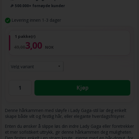
🎉 500.000+ fornøyde kunder
Levering innen 1-3 dager
1 pakke(r)
3,00
49,00
NOK
Kjøp
Denne hårkammen med sløyfe i Lady Gaga-stil lar deg enkelt
skape både vilt og festlig hår, eller elegante hverdagsfrisyrer.
Enten du ønsker å slippe løs din indre Lady Gaga eller foretrekker
et mer sofistikert uttrykk, gir denne hårkammen deg muligheten.
Den festes enkelt i en stram knute, gjerne med en hår-donut, for