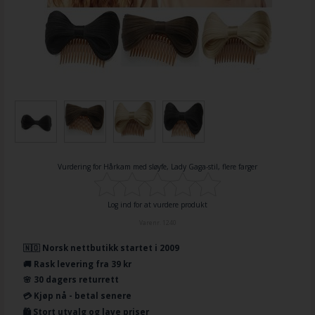
Vurdering for
Hårkam med sløyfe, Lady Gaga-stil, flere farger
Log ind for at vurdere produkt
Varenr.
1240
🇳🇴 Norsk nettbutikk startet i 2009
🚚 Rask levering fra 39 kr
🌸 30 dagers returrett
💳 Kjøp nå - betal senere
🛍️ Stort utvalg og lave priser