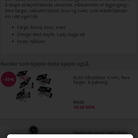
å skape et iøynefallende utseende. Hårkammen er tilgjengelig i
flere farger, inkludert blond, brun og svart, som enkelt blender
inn i ditt eget hår.
Farge: Blond, brun, svart
Design: Med sløyfe, Lady Gaga-stil
Feste: Hårkam
Kunder som kjøpte dette kjøpte også:
BLAX Hårstrikker 4 mm, flere
-45%
farger, 8-pakning
89,00
49,00
NOK
hestehale-spiral med strass,
gull