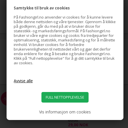
Samtykke til bruk av cookies
På Fashiongirl.no anvender vi cookies for å kunne levere
79,00
NOK
både denne nettsiden og våre tjenester. Gjennom å klikke
på godkjenn, går du med på at vi bruker disse for
statestikk- og markedsføringsformål. På Fashiongirl.no
bruker vi våre egne cookies og cookis fra tredjeparter for
optimalisering, statistikk, markedsføring og for å målrette
innhold. Vi bruker cookies for å forbedre
hestehale-spiral med strass,
brukervennligheten til nettstedet vårt og gjør det derfor
sølv
enda enklere for deg å besøke og bruke Fashiongirl.no.
Klikk på "Full nettopplevelse" for å gi ditt samtykke til bruk
av cookies.
39,00
NOK
EZ Combs elastisk hårkam,
-58%
svart
Vis informasjon om cookies
69,00
29,00
NOK