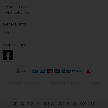
Kontakt oss
Handelsvilkår
Generel info
Om oss
Følg oss her
Copyright © 2009-2021 | FashionGirl.no | Org.nr: 33377002
DK
|
SE
|
NO
|
FI
|
NL
|
BE
|
DE
|
FR
|
ES
|
COM
|
UK