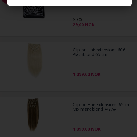
69,00
29,00
NOK
Clip-on Hairextensions 60#
Platinblond 65 cm
1.099,00
NOK
Clip-on Hair Extensions 65 cm,
Mix mørk blond 4/27#
1.099,00
NOK