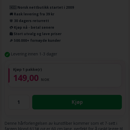
🇳🇴 Norsk nettbutikk startet i 2009
🚚 Rask levering fra 39 kr
🌸 30 dagers returrett
💳 Kjøp nå - betal senere
🛍️ Stort utvalg og lave priser
🎉 500.000+ fornøyde kunder
Levering innen 1-3 dager
Kjøp 1 pakke(r)
149,00
NOK
Kjøp
Denne hårforlengelsen av kunstfiber kommer som et 7-sett i
fargen blond 613# og er 60 cm lang, perfekt for å raskt legge til