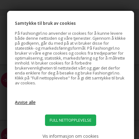
hestehale-spiral med strass,
Samtykke til bruk av cookies
sølv
På Fashiongirl.no anvender vi cookies for å kunne levere
både denne nettsiden og våre tjenester. Gjennom å klikke
på godkjenn, går du med på at vi bruker disse for
39,00
NOK
statestikk- og markedsføringsformål. På Fashiongirl.no
bruker vi våre egne cookies og cookis fra tredjeparter for
optimalisering, statistikk, markedsføring og for å målrette
innhold. Vi bruker cookies for å forbedre
brukervennligheten til nettstedet vårt og gjør det derfor
enda enklere for deg å besøke og bruke Fashiongirl.no.
Klikk på "Full nettopplevelse" for å gi ditt samtykke til bruk
EZ Combs elastisk hårkam,
-58%
av cookies.
svart
69,00
29,00
NOK
EZ Combs elastisk hårkam,
-58%
Vis informasjon om cookies
sølv