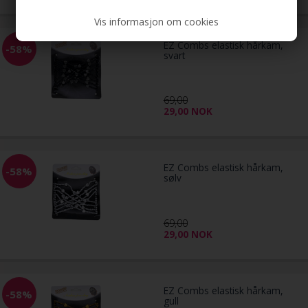
Vis informasjon om cookies
EZ Combs elastisk hårkam,
-58%
svart
69,00
29,00
NOK
EZ Combs elastisk hårkam,
-58%
sølv
69,00
29,00
NOK
EZ Combs elastisk hårkam,
-58%
gull