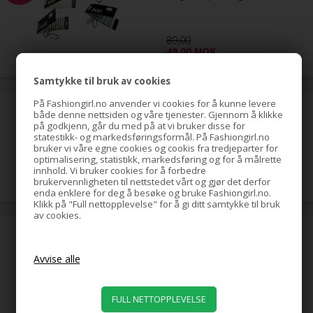
89,00
49,00
NOK
Samtykke til bruk av cookies
På Fashiongirl.no anvender vi cookies for å kunne levere
hestehale-spiral med strass,
både denne nettsiden og våre tjenester. Gjennom å klikke
gull
på godkjenn, går du med på at vi bruker disse for
statestikk- og markedsføringsformål. På Fashiongirl.no
bruker vi våre egne cookies og cookis fra tredjeparter for
optimalisering, statistikk, markedsføring og for å målrette
79,00
NOK
innhold. Vi bruker cookies for å forbedre
brukervennligheten til nettstedet vårt og gjør det derfor
enda enklere for deg å besøke og bruke Fashiongirl.no.
Klikk på "Full nettopplevelse" for å gi ditt samtykke til bruk
av cookies.
hestehale-spiral med strass,
sølv
39,00
NOK