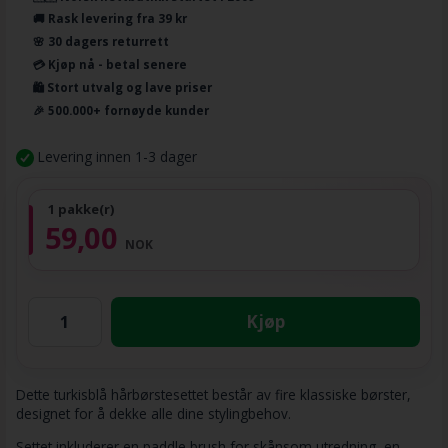
🚚 Rask levering fra 39 kr
🌸 30 dagers returrett
💳 Kjøp nå - betal senere
🛍️ Stort utvalg og lave priser
🎉 500.000+ fornøyde kunder
Levering innen 1-3 dager
1 pakke(r)
59,00
NOK
Kjøp
Dette turkisblå hårbørstesettet består av fire klassiske børster,
designet for å dekke alle dine stylingbehov.
Settet inkluderer en paddle brush for skånsom utredning, en