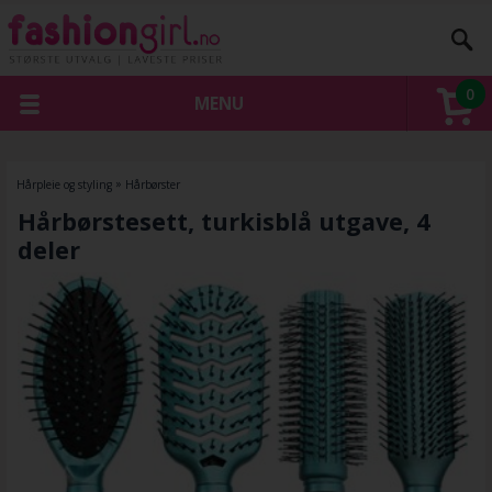
0
MENU
Hårpleie og styling
»
Hårbørster
Hårbørstesett, turkisblå utgave, 4
deler