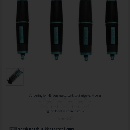
Vurdering for
Hårbørstesett, turkisblå utgave, 4 deler
Log ind for at vurdere produkt
Varenr.
2607
🇳🇴 Norsk nettbutikk startet i 2009