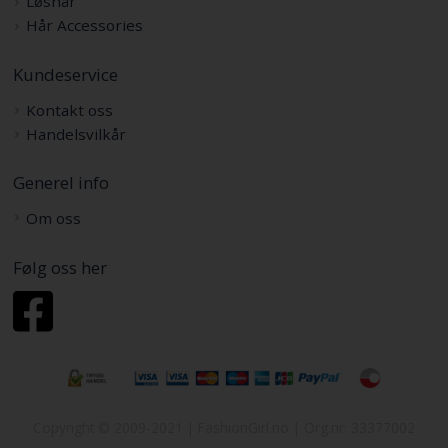
Løshår
Hår Accessories
Kundeservice
Kontakt oss
Handelsvilkår
Generel info
Om oss
Følg oss her
Copyright © 2009-2021 | FashionGirl.no | Org.nr: 33377002