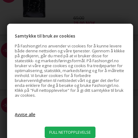
69,00
29,00
NOK
Samtykke til bruk av cookies
På Fashiongirl.no anvender vi cookies for å kunne levere
EZ Combs elastisk hårkam,
-58%
både denne nettsiden og våre tjenester. Gjennom å klikke
sølv
på godkjenn, går du med på at vi bruker disse for
statestikk- og markedsføringsformål. På Fashiongirl.no
bruker vi våre egne cookies og cookis fra tredjeparter for
optimalisering, statistikk, markedsføring og for å målrette
69,00
innhold. Vi bruker cookies for å forbedre
29,00
NOK
brukervennligheten til nettstedet vårt og gjør det derfor
enda enklere for deg å besøke og bruke Fashiongirl.no.
Klikk på "Full nettopplevelse" for å gi ditt samtykke til bruk
av cookies.
EZ Combs elastisk hårkam,
-58%
gull
69,00
29,00
NOK