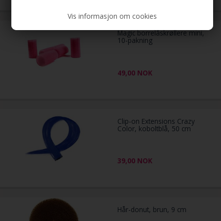
Vis informasjon om cookies
Magic borrelåskrøllere mini,
10-pakning
49,00
NOK
Clip-on Extensions Crazy
Color, koboltblå, 50 cm
39,00
NOK
Hår-donut, brun, 9 cm