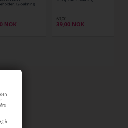
eholder, 12-pakning
69,00
00
NOK
39,00
NOK
iden
er
våre
eg å