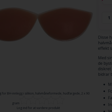
Disse h
halvmån
effekt 
Med sin
de byst
diskret
bidrar 
Ma
F
g for
BH-innlegg i silikon, halvmåneformede, hudfargede, 2 x 90
Fa
gram
In
Log ind for at vurdere produkt
Ve