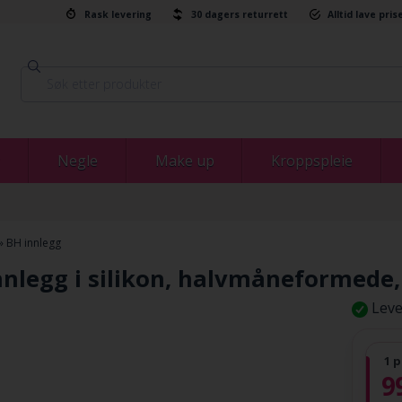
Rask levering
30 dagers returrett
Alltid lave pris
Negle
Make up
Kroppspleie
»
BH innlegg
nnlegg i silikon, halvmåneformede,
Leve
1 p
9