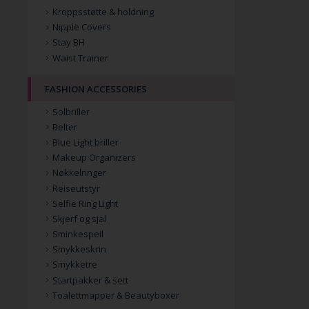
Kroppsstøtte & holdning
Nipple Covers
Stay BH
Waist Trainer
FASHION ACCESSORIES
Solbriller
Belter
Blue Light briller
Makeup Organizers
Nøkkelringer
Reiseutstyr
Selfie Ring Light
Skjerf og sjal
Sminkespeil
Smykkeskrin
Smykketre
Startpakker & sett
Toalettmapper & Beautyboxer