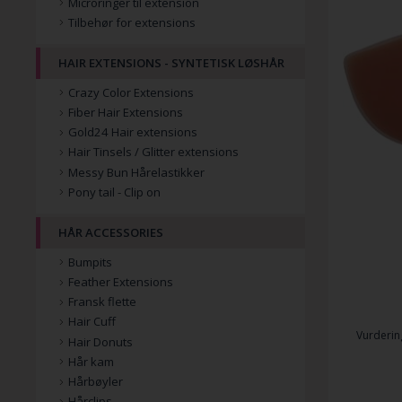
Microringer til extension
Tilbehør for extensions
HAIR EXTENSIONS - SYNTETISK LØSHÅR
Crazy Color Extensions
Fiber Hair Extensions
Gold24 Hair extensions
Hair Tinsels / Glitter extensions
Messy Bun Hårelastikker
Pony tail - Clip on
HÅR ACCESSORIES
Bumpits
Feather Extensions
Fransk flette
Hair Cuff
Vurderin
Hair Donuts
Hår kam
Hårbøyler
Hårclips