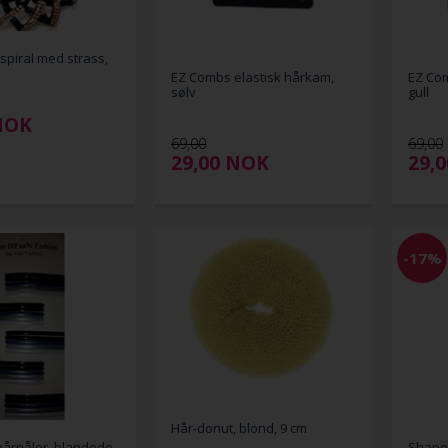
spiral med strass,
EZ Combs elastisk hårkam,
EZ Com
sølv
gull
NOK
69,00
69,00
29,00
NOK
29,
-17%
Hår-donut, blond, 9 cm
hårnåler, blandede
Shapel