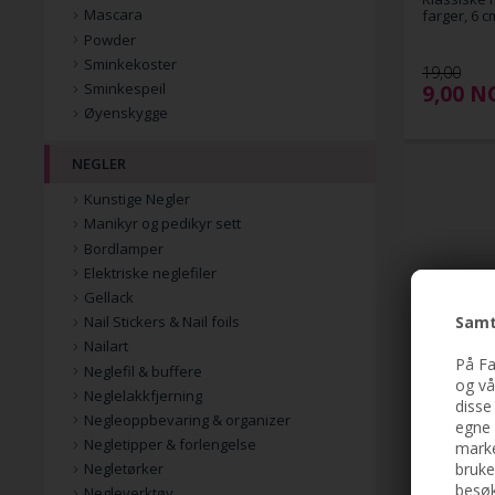
Mascara
farger, 6 c
Powder
Sminkekoster
19,00
Sminkespeil
9,00
N
Øyenskygge
NEGLER
Kunstige Negler
Manikyr og pedikyr sett
Bordlamper
Elektriske neglefiler
Gellack
Samt
Nail Stickers & Nail foils
Nailart
På Fa
Neglefil & buffere
og vå
Neglelakkfjerning
disse
Negleoppbevaring & organizer
egne 
Negletipper & forlengelse
marke
bruke
Negletørker
besøk
Negleverktøy