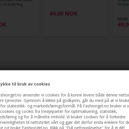
m, 25-pakning
stropp
44,00
NOK
59,00
OK
49,
ykke til bruk av cookies
shiongirl.no anvender vi cookies for å kunne levere både denne netts
re tjenester. Gjennom å klikke på godkjenn, går du med på at vi bruk
 for statestikk- og markedsføringsformål. På Fashiongirl.no bruker vi 
cookies og cookis fra tredjeparter for optimalisering, statistikk,
dsføring og for å målrette innhold. Vi bruker cookies for å forbedre
rvennligheten til nettstedet vårt og gjør det derfor enda enklere for d
e og bruke Fashiongirl.no. Klikk på "Full nettopplevelse" for å gi ditt