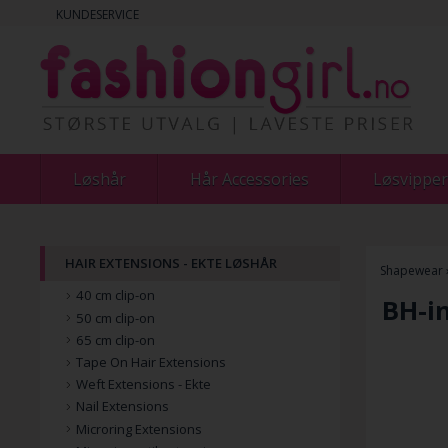
KUNDESERVICE
Løshår
Hår Accessories
Løsvipper
HAIR EXTENSIONS - EKTE LØSHÅR
Shapewear
40 cm clip-on
BH-i
50 cm clip-on
65 cm clip-on
Tape On Hair Extensions
Weft Extensions - Ekte
Nail Extensions
Microring Extensions