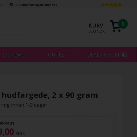
er
500 000 fornøyde kunder
0
KURV
0,00 NOK
Shapewear
OUTLET
DEALS & KUPP 🛍
 hudfargede, 2 x 90 gram
ring innen 1-3 dager
akke(r)
9,00
NOK