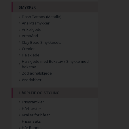
SMYKKER
Flash Tattoos (Metallic)
Ansiktssmykker
Ankelkjede
Armbånd
Clay Bead Smykkesett
Creoler
Halskjede
Halskjede med Bokstav / Smykke med
bokstav
Zodiac halskjede
Øredobber
HÅRPLEIE OG STYLING
Frisørartikler
Hårbørster
Krøller for håret
Frisør saks
Hår Bonnet