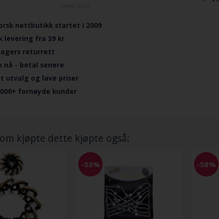
Varenr.
6010
orsk nettbutikk startet i 2009
k levering fra 39 kr
dagers returrett
p nå - betal senere
ort utvalg og lave priser
.000+ fornøyde kunder
om kjøpte dette kjøpte også:
-58%
-58%