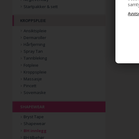
samty
Startpakker & sett
KROPPSPLEIE
Ansiktspleie
Dermaroller
Hårfjerning
Spray Tan
Tannbleking
Fotpleie
Kroppspleie
Massasje
Pincett
Sovemaske
SHAPEWEAR
Bryst Tape
Shapewear
BH innlegg
BH tilbehør