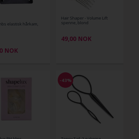
Hair Shaper - Volume Lift
spenne, blond
bs elastisk hårkam,
49,00
NOK
00
NOK
-43%
ux BH-klips
Topsy Tail, 2-pakning