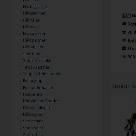
Hårfarge kritt
Hårklemmer
🇳🇴 N
Hårnåler
🚚 Ras
Hårpynt
🌸 30 
Hårsmykker
💳 Kjø
Hårspenner
Hårstrikker
🛍️ St
Spin Pins
🎉 500
Spiral Hårstrikker
Til oppsatt hår
Topp 20 hår tilbehør
For bryllup
Kunder s
For konfirmasjon
Hairbands
hårpynt med perler
Hårpynt til barn
Hårsløyfer
Scrunchies
Spiralnåler
Styling Kits