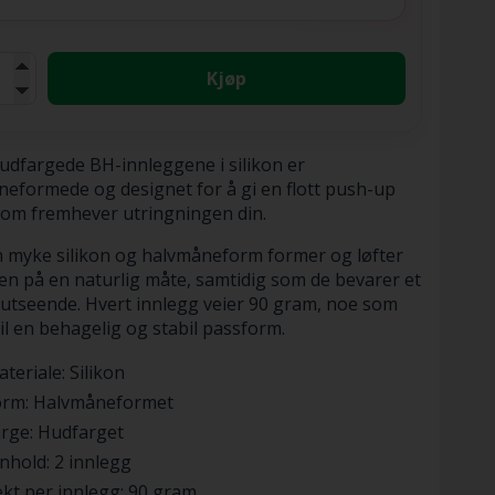
Kjøp
udfargede BH-innleggene i silikon er
eformede og designet for å gi en flott push-up
som fremhever utringningen din.
 myke silikon og halvmåneform former og løfter
en på en naturlig måte, samtidig som de bevarer et
 utseende. Hvert innlegg veier 90 gram, noe som
til en behagelig og stabil passform.
teriale: Silikon
orm: Halvmåneformet
rge: Hudfarget
nhold: 2 innlegg
kt per innlegg: 90 gram